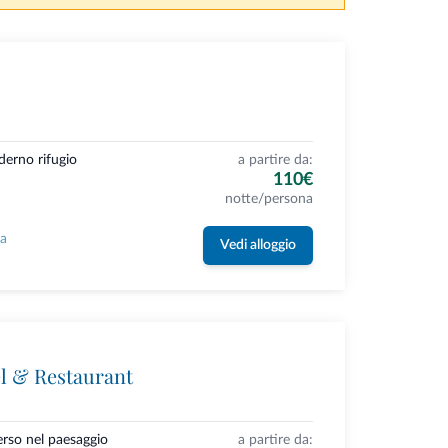
derno rifugio
a partire da:
110€
notte/persona
la
Vedi alloggio
l & Restaurant
erso nel paesaggio
a partire da: