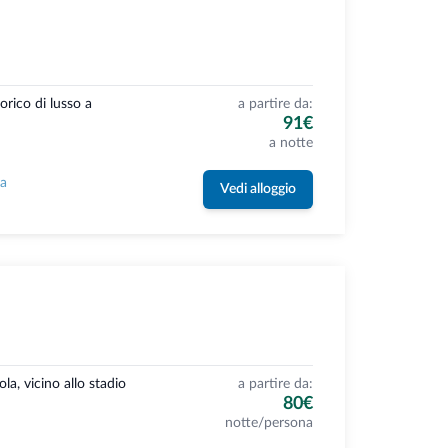
orico di lusso a
a partire da:
91€
a notte
la
Vedi alloggio
la, vicino allo stadio
a partire da:
80€
notte/persona