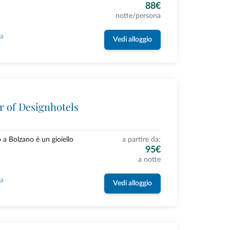
88€
notte/persona
la
Vedi alloggio
r of Designhotels
o a Bolzano è un gioiello
a partire da:
95€
a notte
la
Vedi alloggio