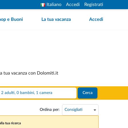
Italiano
Accedi
Registrati
hop e Buoni
La tua vacanza
Accedi
 la tua vacanza con Dolomiti.it
2 adulti, 0 bambini, 1 camera
Cerca
Ordina per:
lla tua ricerca