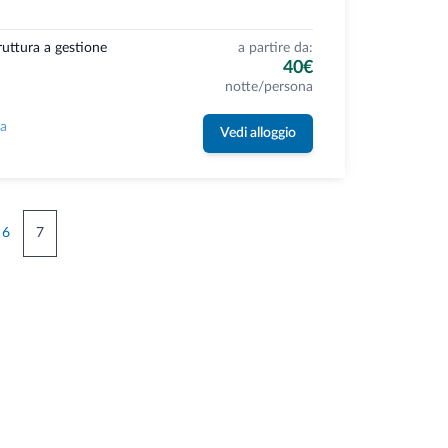
ruttura a gestione
a partire da:
40€
notte/persona
la
Vedi alloggio
6
7