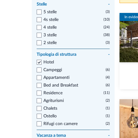
Stelle
-
5 stelle
(3)
In evide
4s stelle
(10)
4 stelle
(24)
3 stelle
(38)
2 stelle
(3)
Tipologia di struttura
-
Hotel
Campeggi
(6)
Appartamenti
(4)
Bed and Breakfast
(6)
Residence
(11)
Agriturismi
(2)
Chalets
(1)
Ostello
(1)
Rifugi con camere
(2)
Vacanza a tema
-