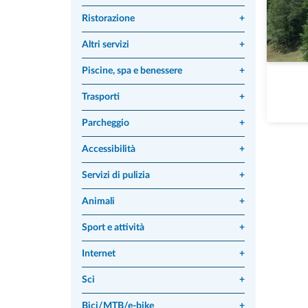
Ristorazione
+
Altri servizi
+
Piscine, spa e benessere
+
Trasporti
+
Parcheggio
+
Accessibilità
+
Servizi di pulizia
+
Animali
+
Sport e attività
+
Internet
+
Sci
+
Bici/MTB/e-bike
+