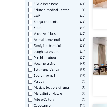
SPA e Benessere
(21)
Salute e Medical Center
(1)
Golf
(13)
Enogastronomia
(35)
Sport
(47)
Vacanze di lusso
(12)
Animali benvenuti
(16)
Famiglia e bambini
(36)
Luoghi da visitare
(14)
Parchi e natura
(32)
Vacanze estive
(63)
Settimana bianca
(53)
Sport invernali
(31)
Pasqua
(5)
Musica, teatro e cinema
(1)
Mercatini di Natale
(9)
Arte e Cultura
(6)
Capodanno
(10)