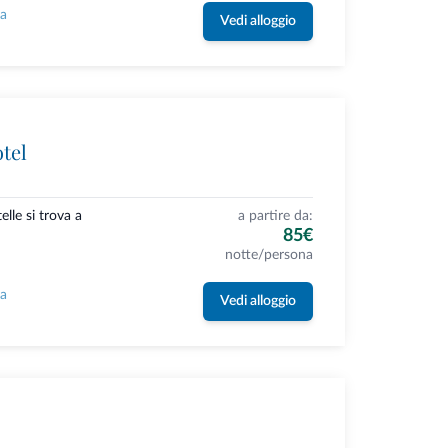
la
Vedi alloggio
tel
elle si trova a
a partire da:
85€
notte/persona
la
Vedi alloggio