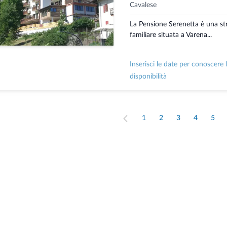
Cavalese
La Pensione Serenetta è una st
familiare situata a Varena...
Inserisci le date per conoscere 
disponibilità
1
2
3
4
5