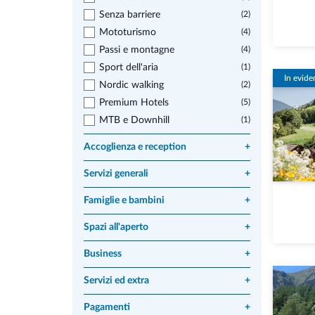
Senza barriere
(2)
Mototurismo
(4)
Passi e montagne
(4)
Sport dell'aria
(1)
In evide
Nordic walking
(2)
Premium Hotels
(5)
MTB e Downhill
(1)
Accoglienza e reception
+
Servizi generali
+
Famiglie e bambini
+
Spazi all'aperto
+
Business
+
Servizi ed extra
+
Pagamenti
+