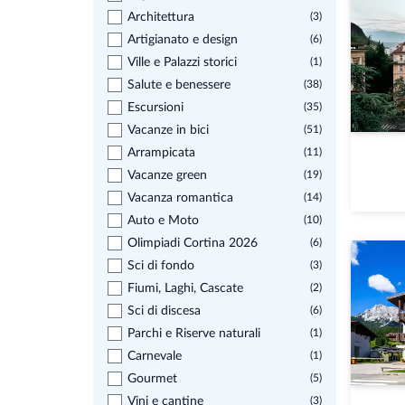
Architettura
(3)
Artigianato e design
(6)
Ville e Palazzi storici
(1)
Salute e benessere
(38)
Escursioni
(35)
Vacanze in bici
(51)
Arrampicata
(11)
Vacanze green
(19)
Vacanza romantica
(14)
Auto e Moto
(10)
Olimpiadi Cortina 2026
(6)
Sci di fondo
(3)
Fiumi, Laghi, Cascate
(2)
Sci di discesa
(6)
Parchi e Riserve naturali
(1)
Carnevale
(1)
Gourmet
(5)
Vini e cantine
(3)