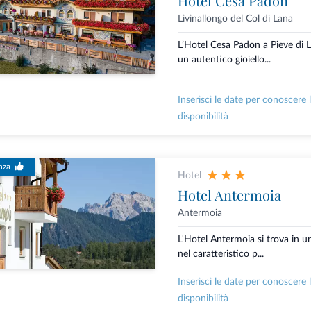
Hotel Cesa Padon
Livinallongo del Col di Lana
L’Hotel Cesa Padon a Pieve di L
un autentico gioiello...
Inserisci le date per conoscere 
disponibilità
nza
Hotel
Hotel Antermoia
Antermoia
L'Hotel Antermoia si trova in un
nel caratteristico p...
Inserisci le date per conoscere 
disponibilità