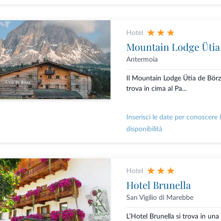
Hotel
Mountain Lodge Ütia
Antermoia
Il Mountain Lodge Ütia de Börz 
trova in cima al Pa...
Inserisci le date per conoscere 
disponibilità
Hotel
Hotel Brunella
San Vigilio di Marebbe
L’Hotel Brunella si trova in un