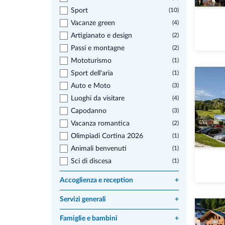
Sport
(10)
Vacanze green
(4)
Artigianato e design
(2)
Passi e montagne
(2)
Mototurismo
(1)
Sport dell'aria
(1)
Auto e Moto
(3)
Luoghi da visitare
(4)
Capodanno
(3)
Vacanza romantica
(2)
Olimpiadi Cortina 2026
(1)
Animali benvenuti
(1)
Sci di discesa
(1)
Accoglienza e reception
+
Servizi generali
+
Famiglie e bambini
+