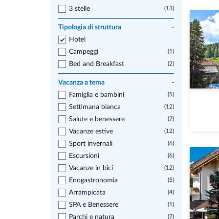
3 stelle
(13)
Tipologia di struttura
-
Hotel
Campeggi
(1)
Bed and Breakfast
(2)
Vacanza a tema
-
Famiglia e bambini
(5)
Settimana bianca
(12)
Salute e benessere
(7)
Vacanze estive
(12)
Sport invernali
(6)
Escursioni
(6)
Vacanze in bici
(12)
Enogastronomia
(5)
Arrampicata
(4)
SPA e Benessere
(1)
Parchi e natura
(7)