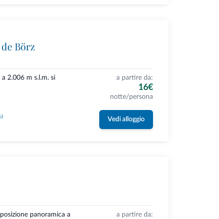
 de Börz
a 2.006 m s.l.m. si
a partire da:
16€
notte/persona
la
Vedi alloggio
a posizione panoramica a
a partire da: