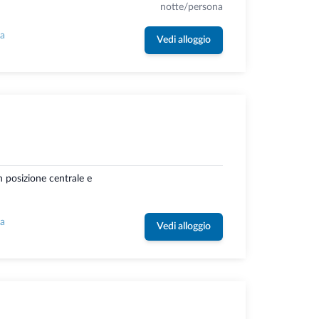
notte/persona
la
Vedi alloggio
n posizione centrale e
la
Vedi alloggio