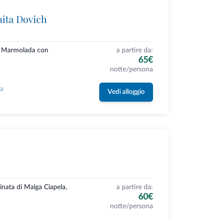
aita Dovich
lla Marmolada con
a partire da:
65€
notte/persona
la
Vedi alloggio
nata di Malga Ciapela,
a partire da:
60€
notte/persona