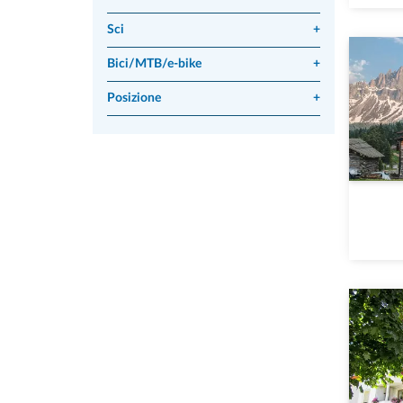
Sci
+
Bici/MTB/e-bike
+
Posizione
+