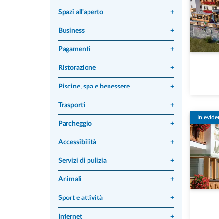
Spazi all'aperto
+
Business
+
Pagamenti
+
Ristorazione
+
Piscine, spa e benessere
+
Trasporti
+
In evide
Parcheggio
+
Accessibilità
+
Servizi di pulizia
+
Animali
+
Sport e attività
+
Internet
+