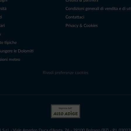
oghi
Credits & partners
sità
Condizioni generali di vendita e di uti
ti
Contattaci
ari
Privacy & Cookies
s
te tipiche
ungere le Dolomiti
sioni meteo
Rivedi preferenze cookies
r.l. - Viale Amedeo Duca d'Aosta, 76 - 39100 Bolzano (BZ) - P.I. 0302786