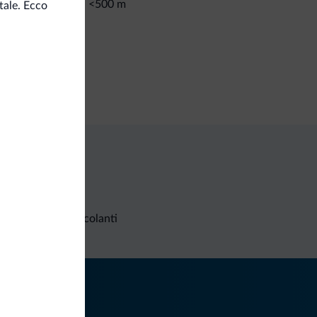
<500 m
te da sci/impianti
tale. Ecco
osito sci
t e attività
corsi trekking
Richieste non vincolanti