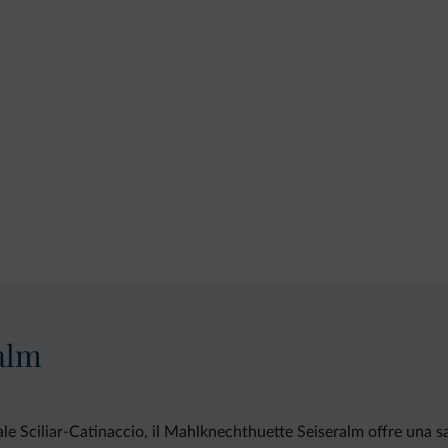
alm
ale Sciliar-Catinaccio, il Mahlknechthuette Seiseralm offre una s