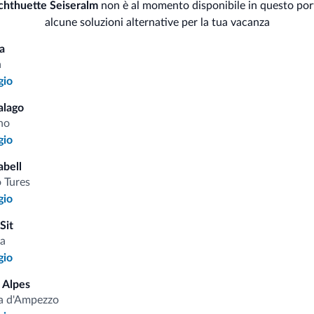
Pis
hthuette Seiseralm
non è al momento disponibile in questo por
Sauna
Dep
alcune soluzioni alternative per la tua vacanza
Animali
a
Spor
a
Animali ammessi
gio
Per
alago
no
gio
i.it
abell
 Tures
gio
Tariffe vantaggiose
Sit
a
gio
 Alpes
a d'Ampezzo