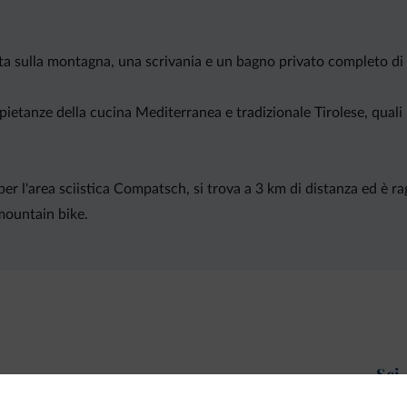
ista sulla montagna, una scrivania e un bagno privato completo di 
ietanze della cucina Mediterranea e tradizionale Tirolese, quali la
per l'area sciistica Compatsch, si trova a 3 km di distanza ed è ra
 mountain bike.
Sci
Piscine, spa e benessere