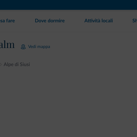
sa fare
Dove dormire
Attività locali
S
ralm
Vedi mappa
Alpe di Siusi