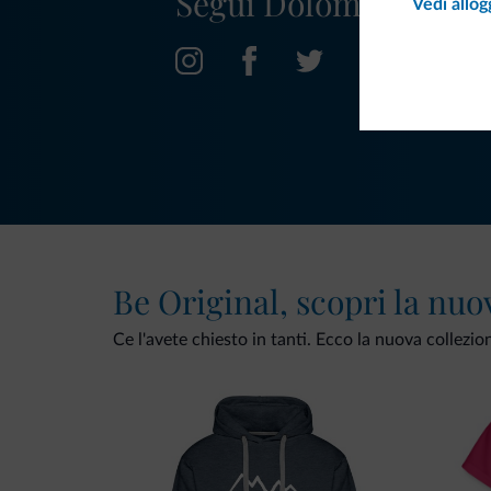
Segui Dolomiti.it
Vedi allog
Be Original, scopri la nuo
Ce l'avete chiesto in tanti. Ecco la nuova collezio