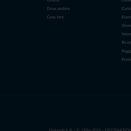
Offerte
Catal
Dove andare
Curio
Cosa fare
Even
Itiner
New
Ricet
Raggi
Previ
Dolomiti.it ® - © 1996-2026 - DESTINATION S.