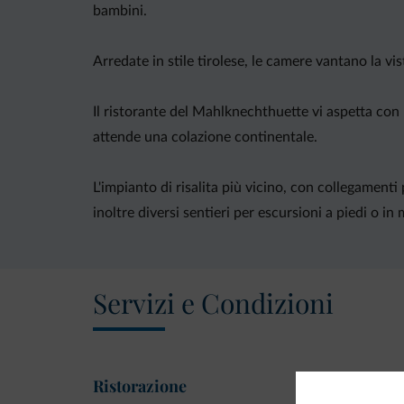
bambini.
Arredate in stile tirolese, le camere vantano la v
Il ristorante del Mahlknechthuette vi aspetta con p
attende una colazione continentale.
L'impianto di risalita più vicino, con collegamenti 
inoltre diversi sentieri per escursioni a piedi o in
Servizi e Condizioni
Ristorazione