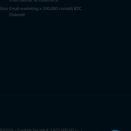
Il tuo banner su Dolomiti.it
lizzo
Email marketing a 100.000 contatti B2C
Dolomiti
0216 - Capitale Sociale € 1.825.000,00 i.v. -