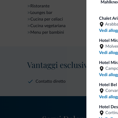
Mahlknec
Ristorante
Lounges bar
Chalet Ari
Cucina per celiaci
Arabb
Cucina vegetariana
Vedi allog
Menu per bambini
Hotel Mir
Molve
Vedi allog
Vantaggi esclusivi Dolomit
Hotel Mir
Campo
Vedi allog
Contatto diretto
Hotel Bel 
Corvar
Vedi allog
Hotel Des
Cortin