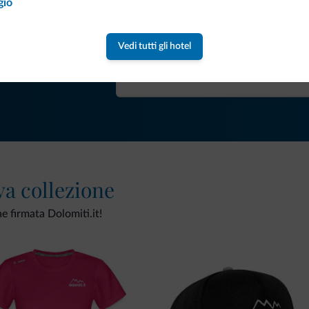
Consigli dalle Dolom
gio
Riceverai informazioni, offerte esclusiv
Vedi tutti gli hotel
va collezione
ne firmata Dolomiti.it!