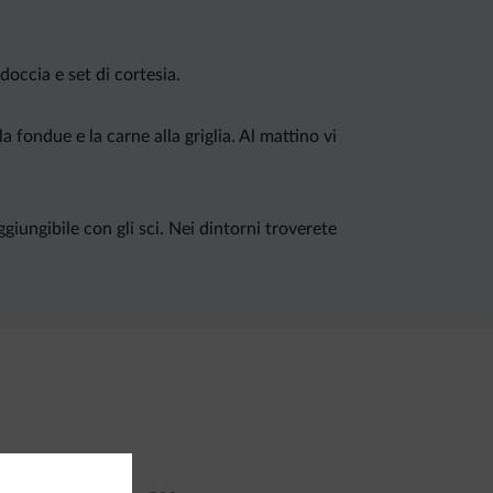
doccia e set di cortesia.
 fondue e la carne alla griglia. Al mattino vi
ggiungibile con gli sci. Nei dintorni troverete