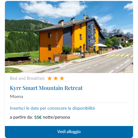
Bed and Breakfast
Kyrr Smart Mountain Retreat
Moena
Inserisci le date per conoscere la disponibilità
a partire da:
notte/persona
55€
Vedi alloggio