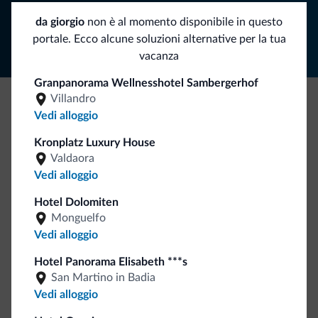
Segui Dolomiti.it
da giorgio
non è al momento disponibile in questo
portale. Ecco alcune soluzioni alternative per la tua
vacanza
Granpanorama Wellnesshotel Sambergerhof
Villandro
Vedi alloggio
Be Original, scopri la nuova collezione
Ce l'avete chiesto in tanti. Ecco la nuova collezione firmata
Kronplatz Luxury House
Dolomiti.it!
Valdaora
Vedi alloggio
Hotel Dolomiten
Monguelfo
Vedi alloggio
Hotel Panorama Elisabeth ***s
San Martino in Badia
Vai allo shop
Vedi alloggio