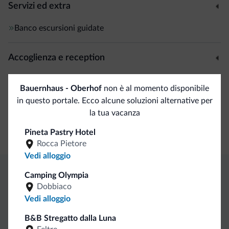
Servizi ed extra
Banco escursioni guidate
Accoglienza e reception
Check in self service
Bauernhaus - Oberhof
non è al momento disponibile
in questo portale. Ecco alcune soluzioni alternative per
Negozi
la tua vacanza
Minimarket
Pineta Pastry Hotel
Rocca Pietore
Vedi alloggio
Camping Olympia
Vantaggi esclusivi Dolomiti.it
Dobbiaco
Vedi alloggio
Contatto
Tariffe
Richieste non
B&B Stregatto dalla Luna