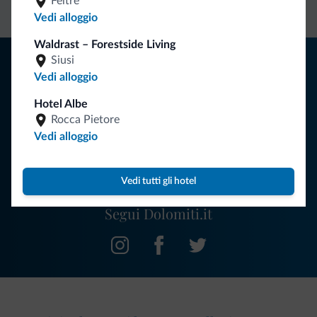
Feltre
diretto
vantaggiose
vincolanti
Vedi alloggio
Waldrast – Forestside Living
Consigli dalle Dolomiti
Siusi
Vedi alloggio
Riceverai informazioni, offerte esclusive e news per la tua
Hotel Albe
vacanza nelle Dolomiti.
Rocca Pietore
Vedi alloggio
ISCRIVITI ALLA NEWSLETTER
Vedi tutti gli hotel
Segui Dolomiti.it