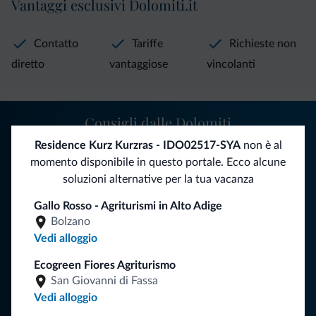
Vantaggi esclusivi Dolomiti.it
Contatto
Tariffe
Richieste non
diretto
vantaggiose
vincolanti
Consigli dalle Dolomiti
Residence Kurz Kurzras - IDO02517-SYA
non è al
Riceverai informazioni, offerte esclusive e news per la tua
momento disponibile in questo portale. Ecco alcune
vacanza nelle Dolomiti.
soluzioni alternative per la tua vacanza
Gallo Rosso - Agriturismi in Alto Adige
Bolzano
ISCRIVITI ALLA NEWSLETTER
Vedi alloggio
Ecogreen Fiores Agriturismo
Segui Dolomiti.it
San Giovanni di Fassa
Vedi alloggio