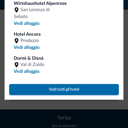
Wirtshaushotel Alpenrose
San Lorenzo di
Sebato
Vedi alloggio
Be Original, scopri la nuova collezione
Hotel Ancora
Ce l'avete chiesto in tanti. Ecco la nuova collezione firmata
Predazzo
Dolomiti.it!
Vedi alloggio
Dormì & Disnà
Val di Zoldo
Vedi alloggio
Vedi tutti gli hotel
Vai allo shop
Naviga
Dove dormire