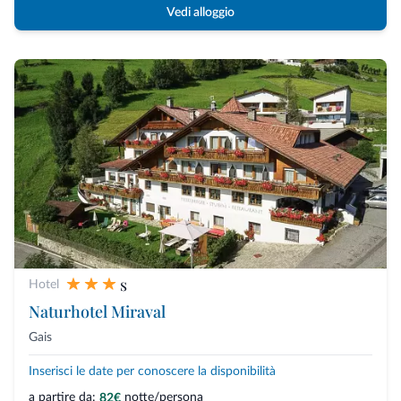
Vedi alloggio
s
Hotel
Naturhotel Miraval
Gais
Inserisci le date per conoscere la disponibilità
a partire da:
notte/persona
82€