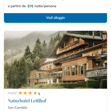
a partire da:
notte/persona
87€
Vedi alloggio
s
Hotel
Naturhotel Leitlhof
San Candido