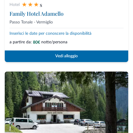
s
Hotel
Family Hotel Adamello
Passo Tonale - Vermiglio
Inserisci le date per conoscere la disponibilità
a partire da:
notte/persona
80€
Vedi alloggio