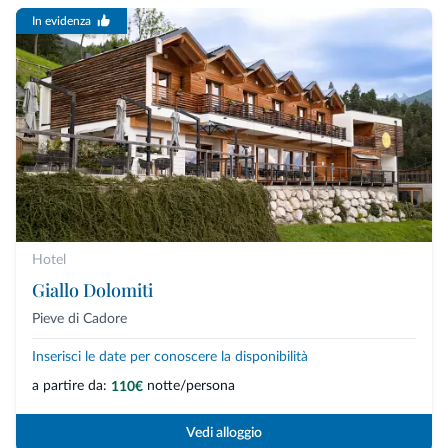
In evidenza
Hotel
Giallo Dolomiti
Pieve di Cadore
Inserisci le date per conoscere la disponibilità
a partire da:
notte/persona
110€
Vedi alloggio