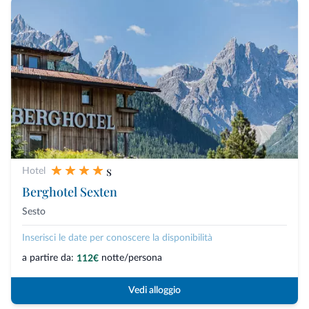
s
Hotel
Berghotel Sexten
Sesto
Inserisci le date per conoscere la disponibilità
a partire da:
notte/persona
112€
Vedi alloggio