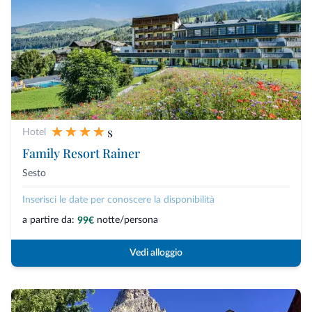
s
Hotel
Family Resort Rainer
Sesto
Inserisci le date per conoscere la disponibilità
a partire da:
notte/persona
99€
Vedi alloggio