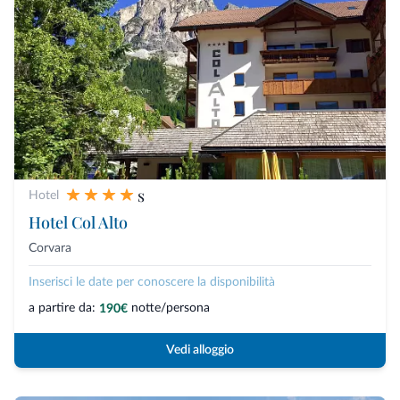
s
Hotel
Hotel Col Alto
Corvara
Inserisci le date per conoscere la disponibilità
a partire da:
notte/persona
190€
Vedi alloggio