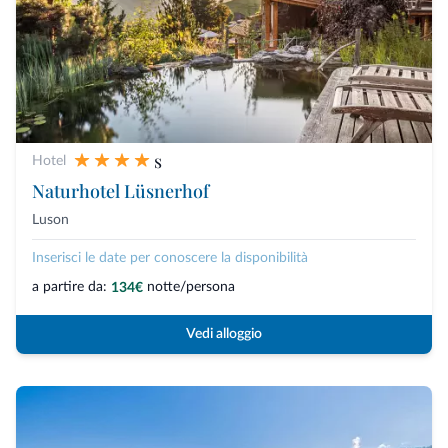
s
Hotel
Naturhotel Lüsnerhof
Luson
Inserisci le date per conoscere la disponibilità
a partire da:
notte/persona
134€
Vedi alloggio