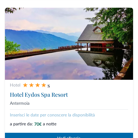
s
Hotel
Hotel Eydos Spa Resort
Antermoia
Inserisci le date per conoscere la disponibilità
a partire da:
a notte
70€