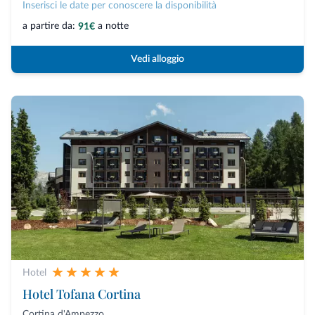
Inserisci le date per conoscere la disponibilità
a partire da:
a notte
91€
Vedi alloggio
Hotel
Hotel Tofana Cortina
Cortina d'Ampezzo