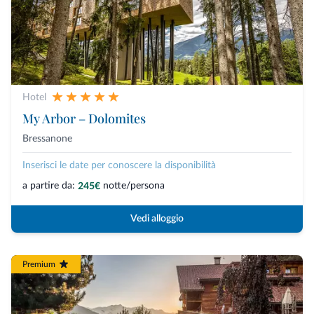
Hotel
My Arbor – Dolomites
Bressanone
Inserisci le date per conoscere la disponibilità
a partire da:
notte/persona
245€
Vedi alloggio
Premium