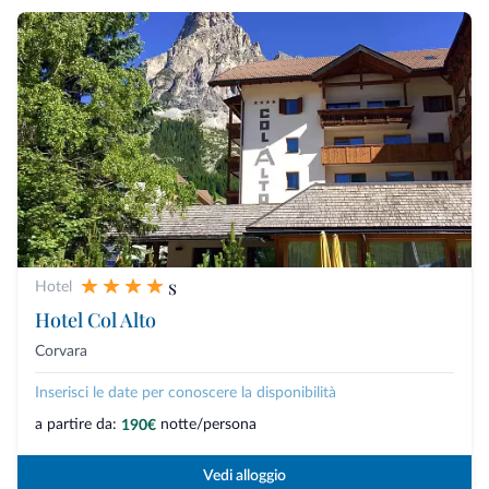
s
Hotel
Hotel Col Alto
Corvara
Inserisci le date per conoscere la disponibilità
a partire da:
notte/persona
190€
Vedi alloggio