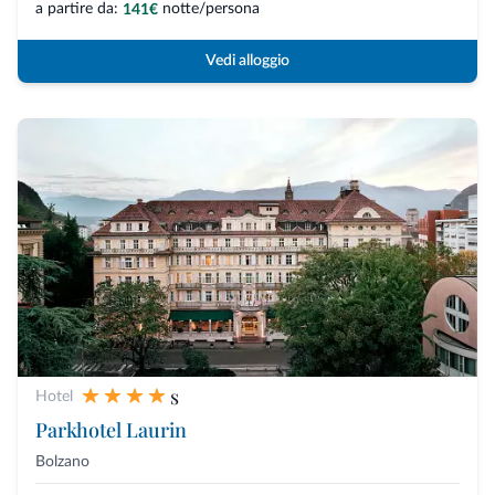
a partire da:
notte/persona
141€
Vedi alloggio
s
Hotel
Parkhotel Laurin
Bolzano