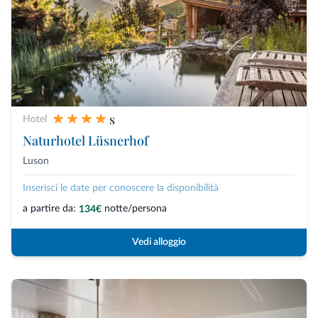
s
Hotel
Naturhotel Lüsnerhof
Luson
Inserisci le date per conoscere la disponibilità
a partire da:
notte/persona
134€
Vedi alloggio