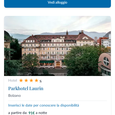
Vedi alloggio
s
Hotel
Parkhotel Laurin
Bolzano
Inserisci le date per conoscere la disponibilità
a partire da:
a notte
91€