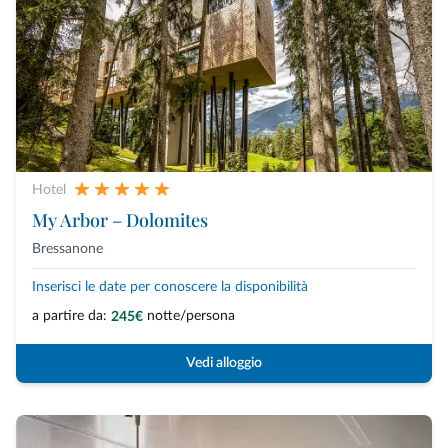
Hotel
My Arbor – Dolomites
Bressanone
Inserisci le date per conoscere la disponibilità
a partire da:
notte/persona
245€
Vedi alloggio