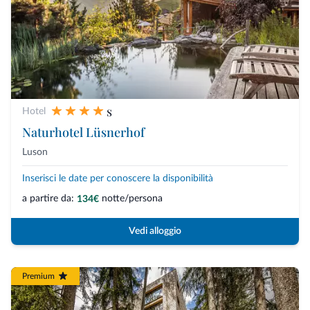
s
Hotel
Naturhotel Lüsnerhof
Luson
Inserisci le date per conoscere la disponibilità
a partire da:
notte/persona
134€
Vedi alloggio
Premium