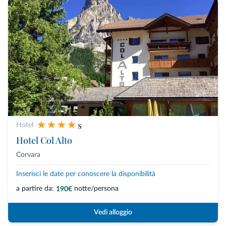
s
Hotel
Hotel Col Alto
Corvara
Inserisci le date per conoscere la disponibilità
a partire da:
notte/persona
190€
Vedi alloggio