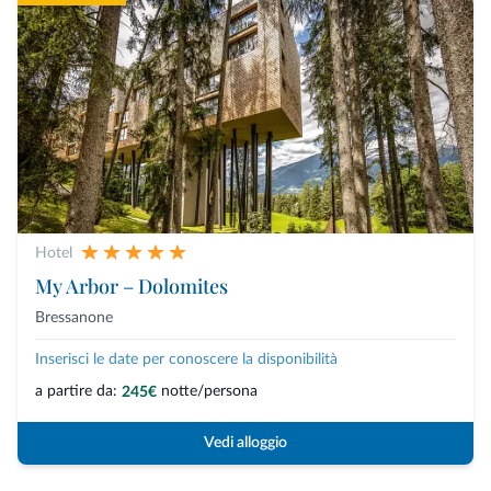
Hotel
My Arbor – Dolomites
Bressanone
Inserisci le date per conoscere la disponibilità
a partire da:
notte/persona
245€
Vedi alloggio