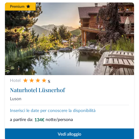
Premium
s
Hotel
Naturhotel Lüsnerhof
Luson
Inserisci le date per conoscere la disponibilità
a partire da:
notte/persona
134€
Vedi alloggio