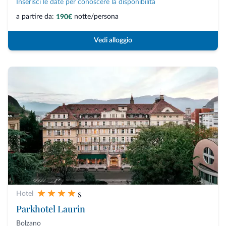
Inserisci le date per conoscere la disponibilità
a partire da:
notte/persona
190€
Vedi alloggio
s
Hotel
Parkhotel Laurin
Bolzano