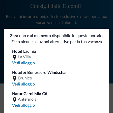
Consigli dalle Dolomiti
Riceverai informazioni, offerte esclusive e news per la tua
vacanza nelle Dolomiti.
Zara
non è al momento disponibile in questo portale.
Ecco alcune soluzioni alternative per la tua vacanza
ISCRIVITI ALLA NEWSLETTER
Hotel Ladinia
La Villa
Segui Dolomiti.it
Vedi alloggio
Hotel & Benessere Windschar
Brunico
Vedi alloggio
Natur Garni Mia Cô
Be Original, scopri la nuova collezione
Antermoia
Vedi alloggio
Ce l'avete chiesto in tanti. Ecco la nuova collezione firmata
Dolomiti.it!