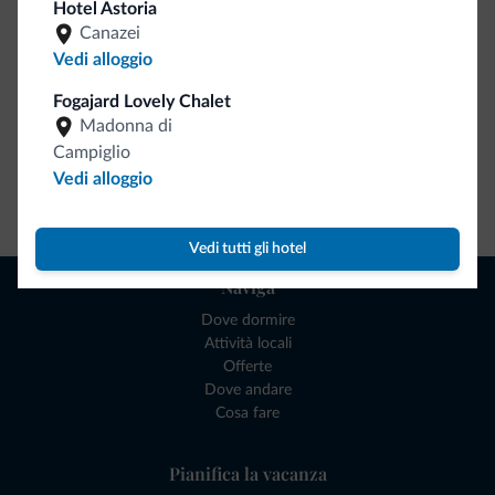
Hotel Astoria
Canazei
Vedi alloggio
Fogajard Lovely Chalet
Madonna di
Campiglio
Vedi alloggio
Vai allo shop
Vedi tutti gli hotel
Naviga
Dove dormire
Attività locali
Offerte
Dove andare
Cosa fare
Pianifica la vacanza