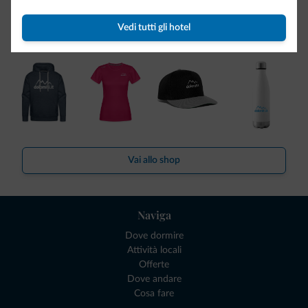
Ce l'avete chiesto in tanti. Ecco la nuova collezione firmata
Vedi tutti gli hotel
Dolomiti.it!
Vai allo shop
Naviga
Dove dormire
Attività locali
Offerte
Dove andare
Cosa fare