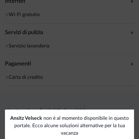
Internet
Wi-Fi gratuito
Servizi di pulizia
Servizio lavanderia
Pagamenti
Carta di credito
Vantaggi esclusivi Dolomiti.it
Ansitz Velseck
non è al momento disponibile in questo
portale. Ecco alcune soluzioni alternative per la tua
Contatto
Tariffe
Richieste non
vacanza
diretto
vantaggiose
vincolanti