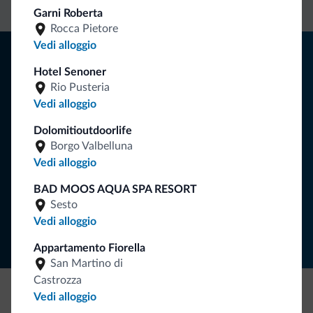
Garni Roberta
Rocca Pietore
Vedi alloggio
Consigli dalle Dolomiti
Hotel Senoner
Riceverai informazioni, offerte esclusive e news per la tua
Rio Pusteria
vacanza nelle Dolomiti.
Vedi alloggio
Dolomitioutdoorlife
Borgo Valbelluna
ISCRIVITI ALLA NEWSLETTER
Vedi alloggio
BAD MOOS AQUA SPA RESORT
Segui Dolomiti.it
Sesto
Vedi alloggio
Appartamento Fiorella
San Martino di
Castrozza
Vedi alloggio
Be Original, scopri la nuova collezione