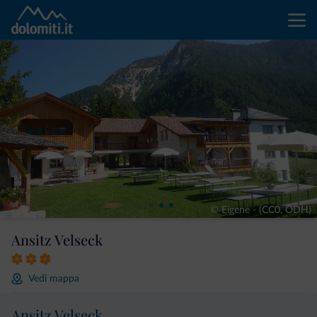
© Eigene - (CC0, ODH)
Ansitz Velseck
Vedi mappa
Ansitz Velseck