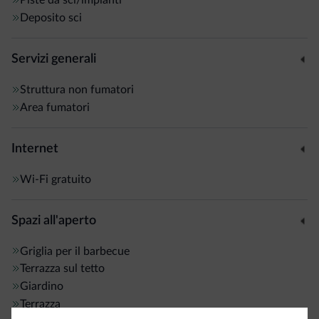
Deposito sci
Servizi generali
Struttura non fumatori
Area fumatori
Internet
Wi-Fi gratuito
Spazi all'aperto
Griglia per il barbecue
Terrazza sul tetto
Giardino
Terrazza