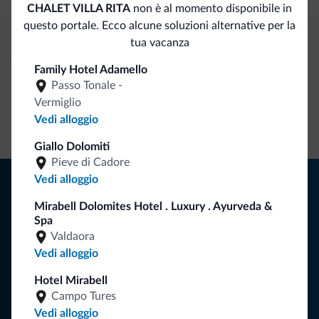
CHALET VILLA RITA
non è al momento disponibile in
questo portale. Ecco alcune soluzioni alternative per la
tua vacanza
Vantaggi esclusivi Dolomiti.it
Family Hotel Adamello
Passo Tonale -
Contatto
Tariffe
Richieste non
Vermiglio
Vedi alloggio
diretto
vantaggiose
vincolanti
Giallo Dolomiti
Pieve di Cadore
Consigli dalle Dolomiti
Vedi alloggio
Mirabell Dolomites Hotel . Luxury . Ayurveda &
Riceverai informazioni, offerte esclusive e news per la tua
Spa
vacanza nelle Dolomiti.
Valdaora
Vedi alloggio
Hotel Mirabell
ISCRIVITI ALLA NEWSLETTER
Campo Tures
Vedi alloggio