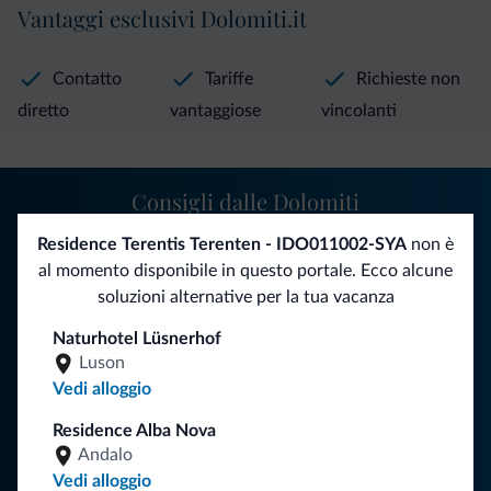
Vantaggi esclusivi Dolomiti.it
Contatto
Tariffe
Richieste non
diretto
vantaggiose
vincolanti
Consigli dalle Dolomiti
Residence Terentis Terenten - IDO011002-SYA
non è
Riceverai informazioni, offerte esclusive e news per la tua
al momento disponibile in questo portale. Ecco alcune
vacanza nelle Dolomiti.
soluzioni alternative per la tua vacanza
Naturhotel Lüsnerhof
Luson
ISCRIVITI ALLA NEWSLETTER
Vedi alloggio
Residence Alba Nova
Segui Dolomiti.it
Andalo
Vedi alloggio