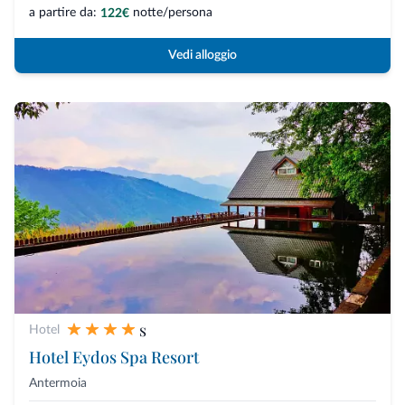
a partire da:
notte/persona
122€
Vedi alloggio
s
Hotel
Hotel Eydos Spa Resort
Antermoia