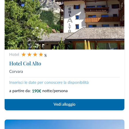
s
Hotel
Hotel Col Alto
Corvara
Inserisci le date per conoscere la disponibilità
a partire da:
notte/persona
190€
Vedi alloggio