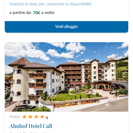
Inserisci le date per conoscere la disponibilità
a partire da:
a notte
70€
Vedi alloggio
s
Hotel
Almhof Hotel Call