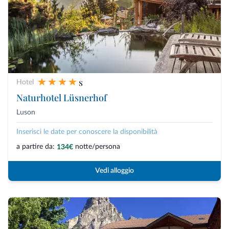
s
Hotel
Naturhotel Lüsnerhof
Luson
Inserisci le date per conoscere la disponibilità
a partire da:
notte/persona
134€
Vedi alloggio