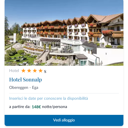
s
Hotel
Hotel Sonnalp
Obereggen - Ega
Inserisci le date per conoscere la disponibilità
a partire da:
notte/persona
148€
Vedi alloggio