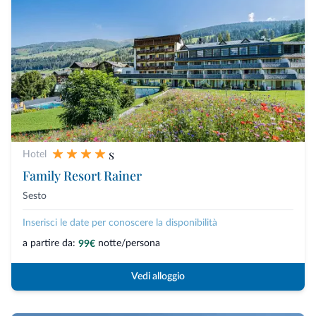
s
Hotel
Family Resort Rainer
Sesto
Inserisci le date per conoscere la disponibilità
a partire da:
notte/persona
99€
Vedi alloggio