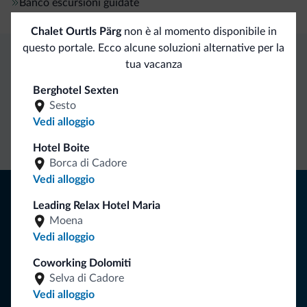
Banco escursioni guidate
Chalet Ourtls Pärg
non è al momento disponibile in
questo portale. Ecco alcune soluzioni alternative per la
tua vacanza
Vantaggi esclusivi Dolomiti.it
Berghotel Sexten
Sesto
Contatto
Tariffe
Richieste non
Vedi alloggio
diretto
vantaggiose
vincolanti
Hotel Boite
Borca di Cadore
Vedi alloggio
Consigli dalle Dolomiti
Leading Relax Hotel Maria
Moena
Riceverai informazioni, offerte esclusive e news per la tua
Vedi alloggio
vacanza nelle Dolomiti.
Coworking Dolomiti
Selva di Cadore
ISCRIVITI ALLA NEWSLETTER
Vedi alloggio