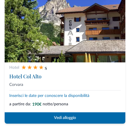
s
Hotel
Hotel Col Alto
Corvara
Inserisci le date per conoscere la disponibilità
a partire da:
notte/persona
190€
Vedi alloggio