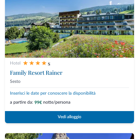
s
Hotel
Family Resort Rainer
Sesto
Inserisci le date per conoscere la disponibilità
a partire da:
notte/persona
99€
Vedi alloggio