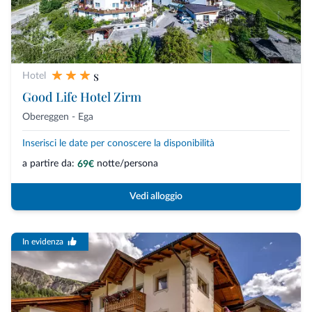
s
Hotel
Good Life Hotel Zirm
Obereggen - Ega
Inserisci le date per conoscere la disponibilità
a partire da:
notte/persona
69€
Vedi alloggio
In evidenza