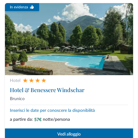
In evidenza
Hotel
Hotel & Benessere Windschar
Brunico
Inserisci le date per conoscere la disponibilità
a partire da:
notte/persona
57€
Vedi alloggio