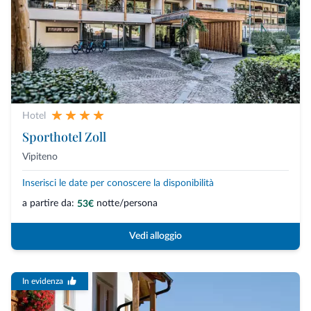
Hotel
Sporthotel Zoll
Vipiteno
Inserisci le date per conoscere la disponibilità
a partire da:
notte/persona
53€
Vedi alloggio
In evidenza