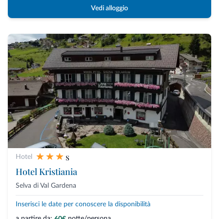
Vedi alloggio
s
Hotel
Hotel Kristiania
Selva di Val Gardena
Inserisci le date per conoscere la disponibilità
a partire da:
notte/persona
60€