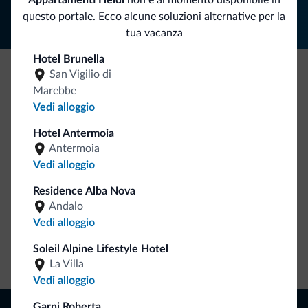
Appartamenti Heidi
non è al momento disponibile in
questo portale. Ecco alcune soluzioni alternative per la
tua vacanza
Hotel Brunella
San Vigilio di
Be Original, scopri la nuova collezione
Marebbe
Vedi alloggio
Ce l'avete chiesto in tanti. Ecco la nuova collezione firmata
Dolomiti.it!
Hotel Antermoia
Antermoia
Vedi alloggio
Residence Alba Nova
Andalo
Vedi alloggio
Soleil Alpine Lifestyle Hotel
Vai allo shop
La Villa
Vedi alloggio
Naviga
Garni Roberta