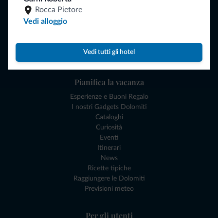
Rocca Pietore
Dove dormire
Vedi alloggio
Attività locali
Offerte
Dove andare
Vedi tutti gli hotel
Cosa fare
Pianifica la vacanza
Esperienze e Buoni Regalo
I nostri Gadgets Dolomiti
Cataloghi
Curiosità
Eventi
Itinerari
News
Ricette tipiche
Raggiungere le Dolomiti
Previsioni meteo
Per gli utenti