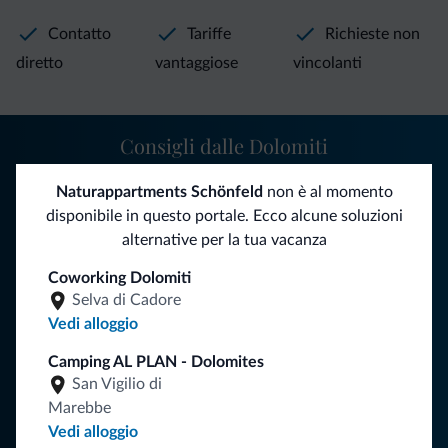
Contatto
Tariffe
Richieste non
diretto
vantaggiose
vincolanti
Consigli dalle Dolomiti
Riceverai informazioni, offerte esclusive e news per la tua
Naturappartments Schönfeld
non è al momento
vacanza nelle Dolomiti.
disponibile in questo portale. Ecco alcune soluzioni
alternative per la tua vacanza
Coworking Dolomiti
ISCRIVITI ALLA NEWSLETTER
Selva di Cadore
Vedi alloggio
Segui Dolomiti.it
Camping AL PLAN - Dolomites
San Vigilio di
Marebbe
Vedi alloggio