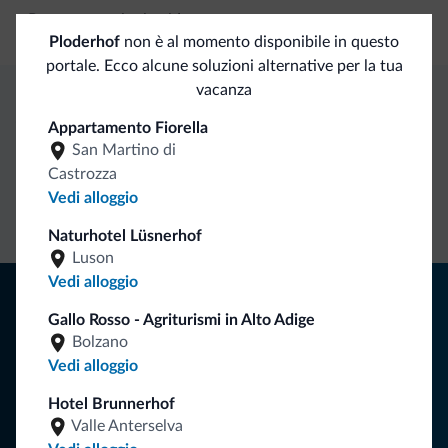
Banco escursioni guidate
Ploderhof
non è al momento disponibile in questo
portale. Ecco alcune soluzioni alternative per la tua
vacanza
Vantaggi esclusivi Dolomiti.it
Appartamento Fiorella
San Martino di
Castrozza
Contatto
Tariffe
Richieste non
Vedi alloggio
diretto
vantaggiose
vincolanti
Naturhotel Lüsnerhof
Luson
Vedi alloggio
Consigli dalle Dolomiti
Gallo Rosso - Agriturismi in Alto Adige
Riceverai informazioni, offerte esclusive e news per la tua
Bolzano
vacanza nelle Dolomiti.
Vedi alloggio
Hotel Brunnerhof
Valle Anterselva
ISCRIVITI ALLA NEWSLETTER