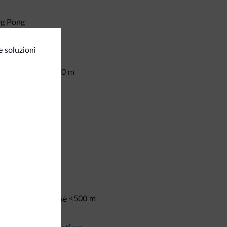
ng Pong
izi generali
 soluzioni
<500 m
ncomat/ATM
censori
ff multilingua
Italiano
Inglese
Tedesco
i all'aperto
<500 m
a Picnic
<500 m
glia per il barbecue