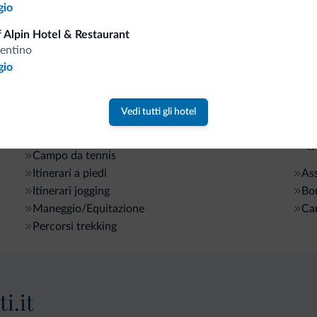
Acco
Sci
gio
<500 m
Dep
Piste da sci/impianti
 Alpin Hotel & Restaurant
<500 m
Sci di fondo
rentino
gio
Neg
Sport e attività
Bo
Vedi tutti gli hotel
Alpinismo
Arrampicata
Pag
Campo da tennis
Itinerari a piedi
As
Itinerari jogging
Bon
Maneggio/Equitazione
Car
Percorsi trekking
i.it