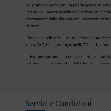
per praticare molte attività all’aria aperta. In es
incantevoli panorami della Val Gardena. In invern
direttamente dallo skiroom con l’ascensore della s
da neve.
L’hotel a 4 stelle offre un’atmosfera rilassante e 
vasca, WC, bidet, asciugacapelli, TV sat, telefono
Il
ristorante
propone una ricca colazione a buffet, 
selezione di vini e buffet di dolci. Inoltre, menu p
L’
area benessere
, di 300 mq, accoglie chi vuole 
sauna finlandese, bagno turco, bio sauna e cabina
Inoltre: ascensore da ski room alle piste, serate c
Servizi e Condizioni