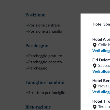
Posizione
Hotel So
Posizione centrale
Posizione tranquilla
Hotel Alp
Parcheggio
Colle I
Vedi allog
Parcheggio gratuito
Eirl Dolo
Parcheggio coperto
Sappa
Parcheggio
Vedi allog
Hotel Ber
Famiglie e bambini
Nova L
Vedi allog
Struttura per famiglie
Hotel Tir
Ristorazione
Terent