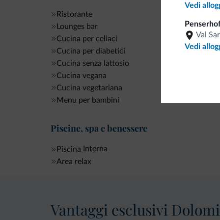
Vedi allog
Ristorante
Penserhof
Lounges bar
Val Sa
Cucina per celiaci
Vedi allog
Cucina per diabetici
Cucina senza lattosio
Cucina vegana
Cucina vegetariana
Menu per bambini
Piscine, spa e benessere
Interna
Piscina
Area relax
Vantaggi esclusivi Dolomit