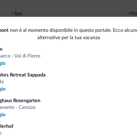
Spa
Pi
Sauna
Bagno turco
Serv
mont
non è al momento disponibile in questo portale. Ecco alcune
alternative per la tua vacanza
Ba
Accessibilità
in
As
sarco - Val di Fleres
Senza barriere architettoniche
Sta
gio
mites Retreat Sappada
Animali
da
gio
Animali ammessi
Spaz
ghaus Rosengarten
Bici/MTB/e-bike
evante - Carezza
Are
gio
Gri
Percorsi in mountain bike/bici
olerhof
o