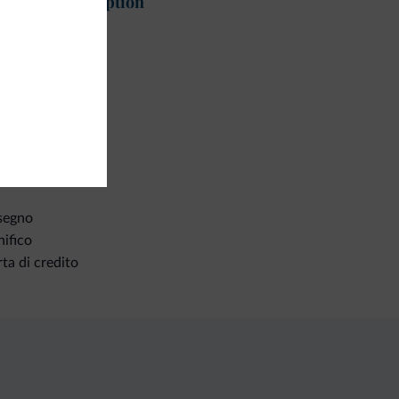
glienza e reception
osito bagagli
ozi
utiques/negozi
amenti
segno
ifico
ta di credito