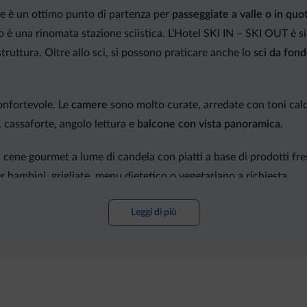
tate è un ottimo punto di partenza per
passeggiate a valle o in quo
o è una rinomata stazione sciistica. L’Hotel SKI IN – SKI OUT è s
truttura. Oltre allo sci, si possono praticare anche lo
sci da fon
confortevole. Le
camere
sono molto curate, arredate con toni cald
, cassaforte, angolo lettura e
balcone con vista panoramica
.
cene gourmet a lume di candela con piatti a base di prodotti freschi
er bambini, grigliate, menu dietetico o vegetariano a richiesta.
rigenerarsi dopo una giornata di sport e include piscina interna
Leggi di più
 a infrarossi, palestra e, a pagamento, anche solarium.
on specialità locali, garage gratuito per camere superior e suite, s