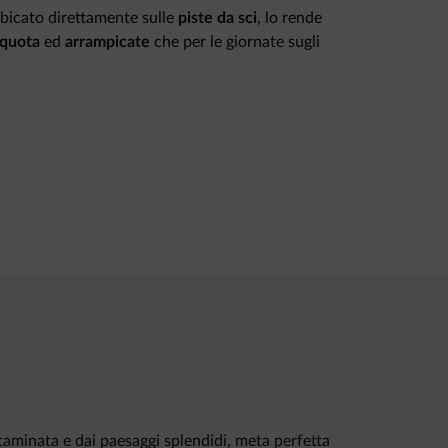
ubicato direttamente sulle
piste da sci
, lo rende
 quot
a
ed
arrampicate
che per le giornate sugli
ena
offre agli amanti della natura e dello sport
, come il
Parco Naturale Puez-Odle
, le cime
e e sul Gruppo del Sella o i stupendi alpeggi in
oi. L’estate è il periodo migliore per il
trekking
,
vie ferrate
, come la famosa Tridentina sul
opiatto, la Grande e la Piccola Cir. Una sfida
fascinante giro del massiccio del Sella. La zona
d’inverno. Gli sciatori hanno a disposizione
tra cui il collegamento diretto con il
uò partire alla scoperta dei paesaggi innevati con
smo.
ntaminata e dai paesaggi splendidi, meta perfetta