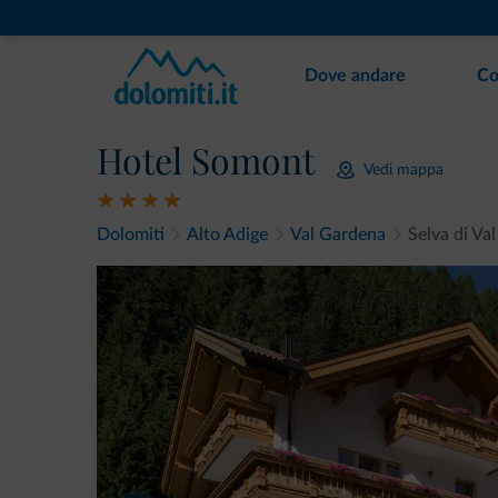
Dove andare
Co
Hotel Somont
Vedi mappa
Dolomiti
Alto Adige
Val Gardena
Selva di Va