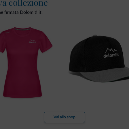
va collezione
ne firmata Dolomiti.it!
Vai allo shop