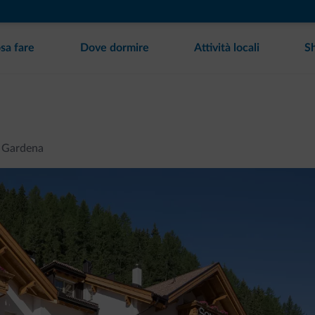
sa fare
Dove dormire
Attività locali
S
l Gardena