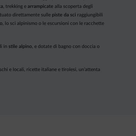
t
a
, trekking e
arrampicate
alla scoperta degli
ituato direttamente sulle
piste da sci
raggiungibili
do
, lo sci alpinismo o le escursioni con le racchette
i in
stile alpino
, e dotate di bagno con doccia o
 e locali, ricette italiane e tirolesi, un’attenta
 con cromoterapia, idromassaggio, saune ovvero
kipass service.