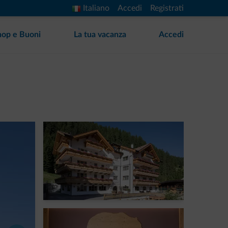
Italiano
Accedi
Registrati
hop e Buoni
La tua vacanza
Accedi