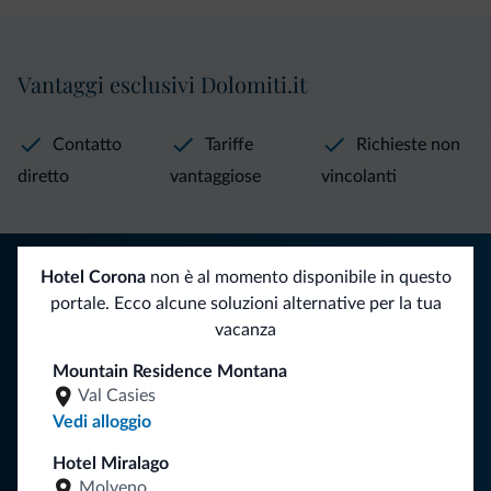
Vantaggi esclusivi Dolomiti.it
Contatto
Tariffe
Richieste non
diretto
vantaggiose
vincolanti
Consigli dalle Dolomiti
Hotel Corona
non è al momento disponibile in questo
portale. Ecco alcune soluzioni alternative per la tua
Riceverai informazioni, offerte esclusive e news per la tua
vacanza
vacanza nelle Dolomiti.
Mountain Residence Montana
Val Casies
Vedi alloggio
ISCRIVITI ALLA NEWSLETTER
Hotel Miralago
Molveno