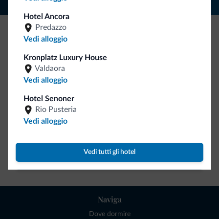
Hotel Ancora
Predazzo
Vedi alloggio
Be Original, scopri la nuova collezione
Kronplatz Luxury House
Ce l'avete chiesto in tanti. Ecco la nuova collezione firmata
Valdaora
Dolomiti.it!
Vedi alloggio
Hotel Senoner
Rio Pusteria
Vedi alloggio
Vedi tutti gli hotel
Vai allo shop
Naviga
Dove dormire