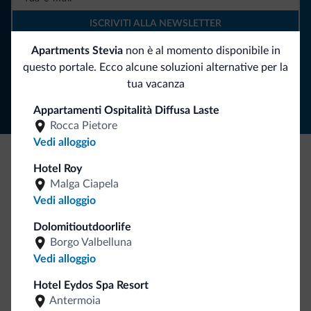
ISCRIVITI ALLA NEWSLETTER
Apartments Stevia
non è al momento disponibile in
Segui Dolomiti.it
questo portale. Ecco alcune soluzioni alternative per la
tua vacanza
Appartamenti Ospitalità Diffusa Laste
Rocca Pietore
Vedi alloggio
Hotel Roy
Be Original, scopri la nuova collezione
Malga Ciapela
Ce l'avete chiesto in tanti. Ecco la nuova collezione firmata
Vedi alloggio
Dolomiti.it!
Dolomitioutdoorlife
Borgo Valbelluna
Vedi alloggio
Hotel Eydos Spa Resort
Antermoia