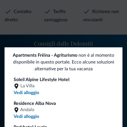
ad ogni ora del giorno. noltre la nostra casa vi offre: -
ampio posto auto in garage - deposito sci con asciuga
Contatto
Tariffe
Richieste non
scarponi - deposito sicuro per le biciclette - set bambino
diretto
vantaggiose
vincolanti
con lettino da viaggio,seggiolone e vasino - possibilita di
lavaggio della biancheria - servizio del pane fresco
Consigli dalle Dolomiti
Apartments Frëina - Agriturismo
non è al momento
Riceverai informazioni, offerte esclusive e news per la tua
disponibile in questo portale. Ecco alcune soluzioni
vacanza nelle Dolomiti.
alternative per la tua vacanza
Soleil Alpine Lifestyle Hotel
ISCRIVITI ALLA NEWSLETTER
La Villa
Vedi alloggio
Segui Dolomiti.it
Residence Alba Nova
Andalo
Vedi alloggio