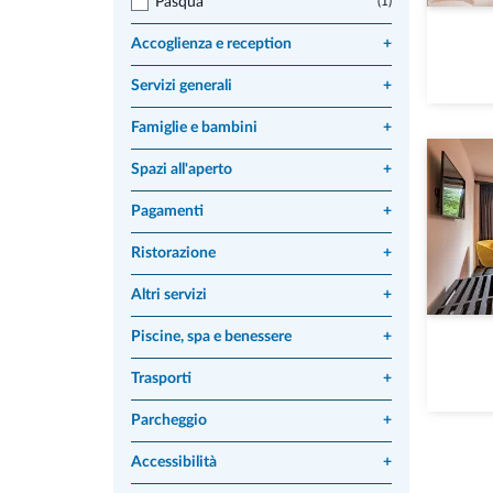
Pasqua
(1)
Accoglienza e reception
+
Servizi generali
+
Famiglie e bambini
+
Spazi all'aperto
+
Pagamenti
+
Ristorazione
+
Altri servizi
+
Piscine, spa e benessere
+
Trasporti
+
Parcheggio
+
Accessibilità
+