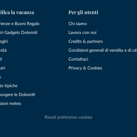
ifica la vacanza
Per gli utenti
rienze e Buoni Regalo
Chi siamo
tri Gadgets Dolomiti
Lavora con noi
oghi
Credits & partners
sità
Condizioni generali di vendita e di uti
ti
Contattaci
ari
Privacy & Cookies
s
te tipiche
ungere le Dolomiti
sioni meteo
Rivedi preferenze cookies