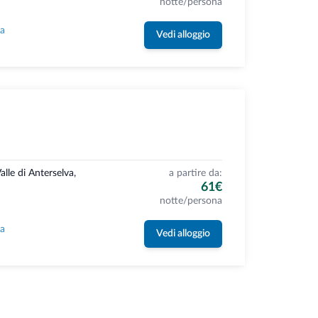
notte/persona
la
Vedi alloggio
alle di Anterselva,
a partire da:
61€
notte/persona
la
Vedi alloggio