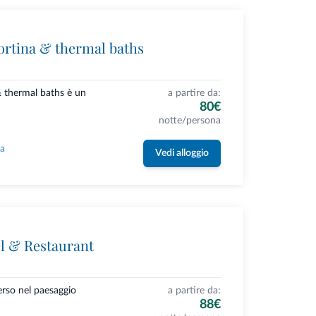
ortina & thermal baths
& thermal baths è un
a partire da:
80€
notte/persona
la
Vedi alloggio
l & Restaurant
erso nel paesaggio
a partire da:
88€