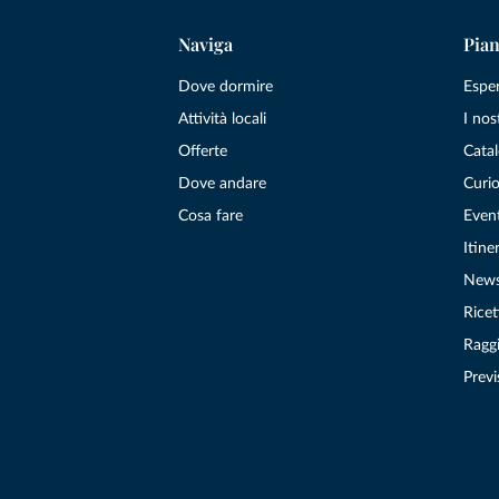
Naviga
Pian
Dove dormire
Espe
Attività locali
I nos
Offerte
Catal
Dove andare
Curio
Cosa fare
Even
Itiner
New
Ricet
Raggi
Previ