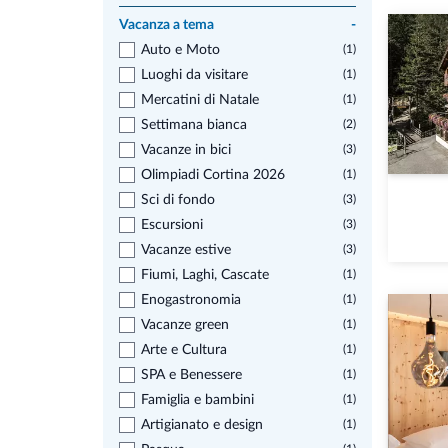
Vacanza a tema
-
Auto e Moto
(1)
Luoghi da visitare
(1)
Mercatini di Natale
(1)
Settimana bianca
(2)
Vacanze in bici
(3)
Olimpiadi Cortina 2026
(1)
Sci di fondo
(3)
Escursioni
(3)
Vacanze estive
(3)
Fiumi, Laghi, Cascate
(1)
Enogastronomia
(1)
Vacanze green
(1)
Arte e Cultura
(1)
SPA e Benessere
(1)
Famiglia e bambini
(1)
Artigianato e design
(1)