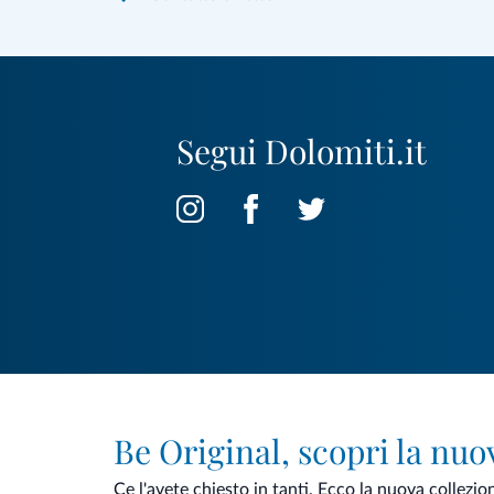
Segui Dolomiti.it
Be Original, scopri la nuo
Ce l'avete chiesto in tanti. Ecco la nuova collezio