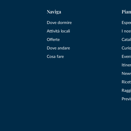
Naviga
Pian
Dove dormire
Espe
Attività locali
I nos
Offerte
Catal
Dove andare
Curio
Cosa fare
Even
Itiner
New
Ricet
Raggi
Previ