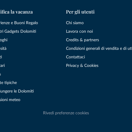
ifica la vacanza
Per gli utenti
rienze e Buoni Regalo
Chi siamo
tri Gadgets Dolomiti
Lavora con noi
oghi
Credits & partners
sità
Condizioni generali di vendita e di uti
ti
Contattaci
ari
Privacy & Cookies
s
te tipiche
ungere le Dolomiti
sioni meteo
Rivedi preferenze cookies