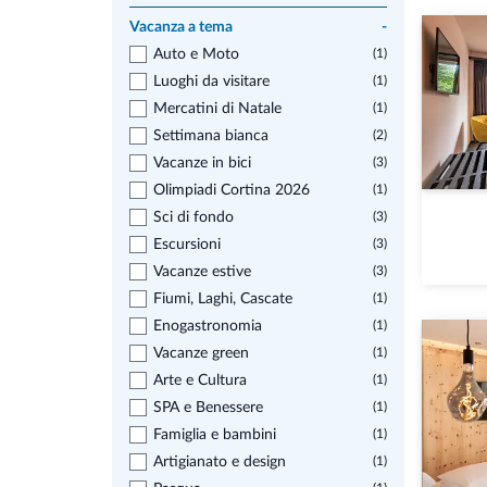
Vacanza a tema
-
Auto e Moto
(1)
Luoghi da visitare
(1)
Mercatini di Natale
(1)
Settimana bianca
(2)
Vacanze in bici
(3)
Olimpiadi Cortina 2026
(1)
Sci di fondo
(3)
Escursioni
(3)
Vacanze estive
(3)
Fiumi, Laghi, Cascate
(1)
Enogastronomia
(1)
Vacanze green
(1)
Arte e Cultura
(1)
SPA e Benessere
(1)
Famiglia e bambini
(1)
Artigianato e design
(1)