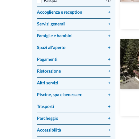
Pasqua
(1)
Accoglienza e reception
+
Servizi generali
+
Famiglie e bambini
+
Spazi all'aperto
+
Pagamenti
+
Ristorazione
+
Altri servizi
+
Piscine, spa e benessere
+
Trasporti
+
Parcheggio
+
Accessibilità
+