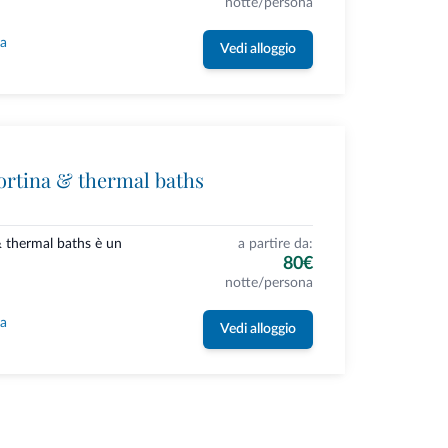
notte/persona
la
Vedi alloggio
ortina & thermal baths
& thermal baths è un
a partire da:
80€
notte/persona
la
Vedi alloggio