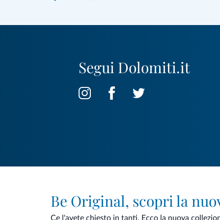
Segui Dolomiti.it
Be Original, scopri la nuo
Ce l'avete chiesto in tanti. Ecco la nuova collezio