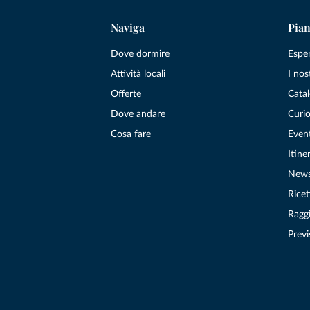
Naviga
Pian
Dove dormire
Espe
Attività locali
I nos
Offerte
Catal
Dove andare
Curio
Cosa fare
Even
Itiner
New
Ricet
Raggi
Previ