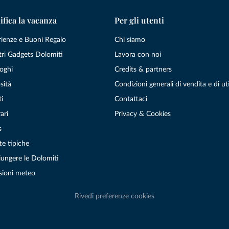
ifica la vacanza
Per gli utenti
rienze e Buoni Regalo
Chi siamo
tri Gadgets Dolomiti
Lavora con noi
oghi
Credits & partners
sità
Condizioni generali di vendita e di uti
ti
Contattaci
ari
Privacy & Cookies
s
te tipiche
ungere le Dolomiti
sioni meteo
Rivedi preferenze cookies