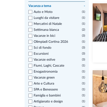
Vacanza a tema
-
Auto e Moto
(1)
Luoghi da visitare
(1)
Mercatini di Natale
(1)
Settimana bianca
(2)
Vacanze in bici
(3)
Olimpiadi Cortina 2026
(1)
Sci di fondo
(3)
Escursioni
(3)
Vacanze estive
(3)
Fiumi, Laghi, Cascate
(1)
Enogastronomia
(1)
Vacanze green
(1)
Arte e Cultura
(1)
SPA e Benessere
(1)
Famiglia e bambini
(1)
Artigianato e design
(1)