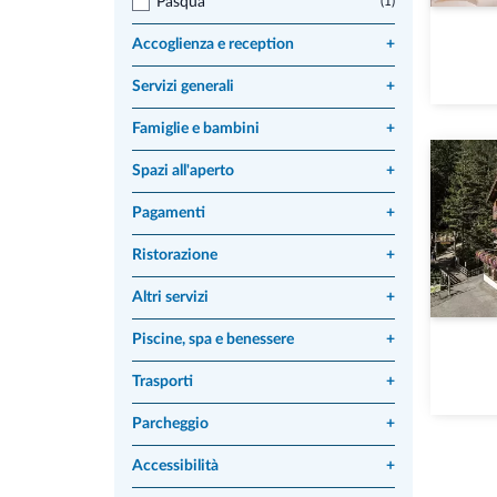
Pasqua
(1)
Accoglienza e reception
+
Servizi generali
+
Famiglie e bambini
+
Spazi all'aperto
+
Pagamenti
+
Ristorazione
+
Altri servizi
+
Piscine, spa e benessere
+
Trasporti
+
Parcheggio
+
Accessibilità
+