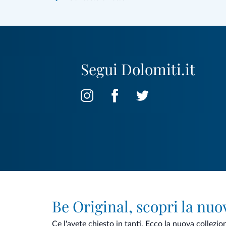
Segui Dolomiti.it
Be Original, scopri la nuo
Ce l'avete chiesto in tanti. Ecco la nuova collezio