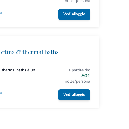
notte/persona
la
Vedi alloggio
ortina & thermal baths
& thermal baths è un
a partire da:
80€
notte/persona
la
Vedi alloggio