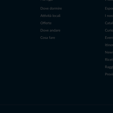
Dove dormire
Espe
Attività locali
I nos
Offerte
Catal
Dove andare
Curio
Cosa fare
Even
Itiner
New
Ricet
Raggi
Previ