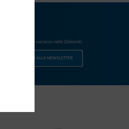
iti
e e news per la tua vacanza nelle Dolomiti.
ISCRIVITI ALLA NEWSLETTER