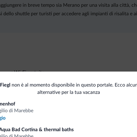
ggiungere in breve tempo sia Merano per una visita alla città, che
dello shuttle per turisti per accedere agli impianti di risalita e ai
Wi-Fi gratuito
Fiegl
non è al momento disponibile in questo portale. Ecco alcun
alternative per la tua vacanza
i.it
nnenhof
gilio di Marebbe
gio
Tariffe vantaggiose
Aqua Bad Cortina & thermal baths
gilio di Marebbe