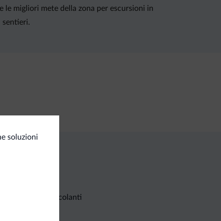
 le migliori mete della zona per escursioni in
 sentieri.
e soluzioni
Richieste non vincolanti