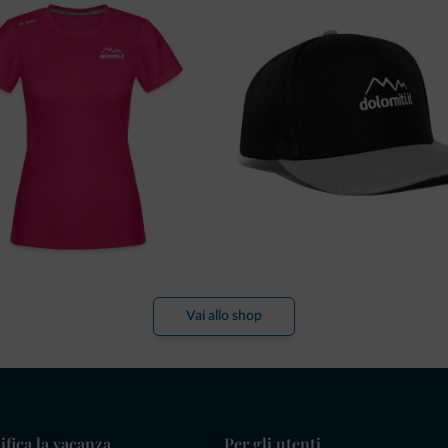
Vai allo shop
ifica la vacanza
Per gli utenti