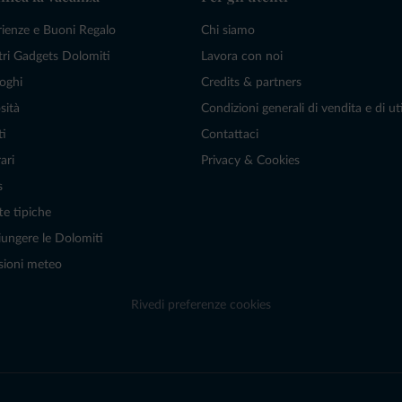
rienze e Buoni Regalo
Chi siamo
tri Gadgets Dolomiti
Lavora con noi
oghi
Credits & partners
sità
Condizioni generali di vendita e di uti
ti
Contattaci
ari
Privacy & Cookies
s
te tipiche
ungere le Dolomiti
sioni meteo
Rivedi preferenze cookies