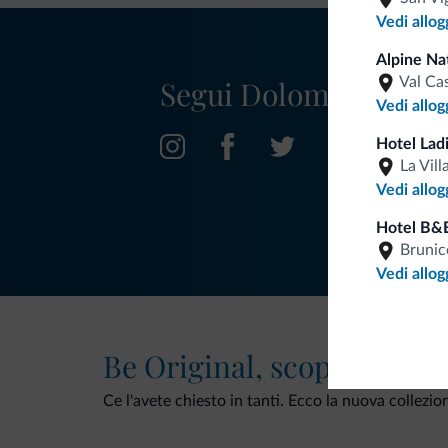
Vedi allog
Alpine Nat
Segui Dolomiti.it
Val Ca
Vedi allog
Hotel Lad
La Vill
Vedi allog
Hotel B&
Brunic
Vedi allog
Be Original, scopri la nuo
Ce l'avete chiesto in tanti. Ecco la nuova collezio