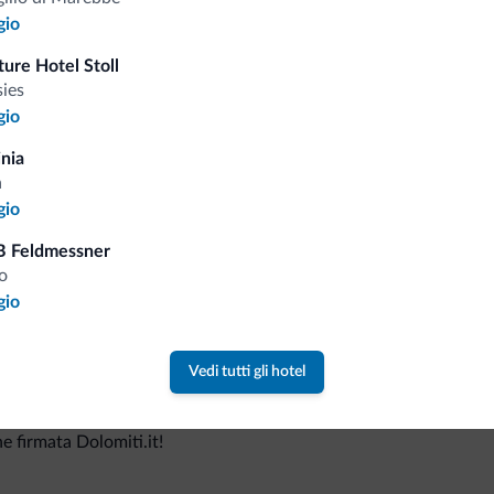
gio
ure Hotel Stoll
Consigli dalle Dolom
sies
gio
inia
Riceverai informazioni, offerte esclusiv
a
gio
B Feldmessner
o
gio
Vedi tutti gli hotel
va collezione
ne firmata Dolomiti.it!