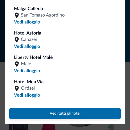
Malga Calleda
San Tomaso Agordino
ISCRIVITI ALLA NEWSLETTER
Vedi alloggio
Hotel Astoria
Segui Dolomiti.it
Canazei
Vedi alloggio
Liberty Hotel Malè
Malè
Vedi alloggio
Be Original, scopri la nuova collezione
Hotel Mea Via
Ortisei
Ce l'avete chiesto in tanti. Ecco la nuova collezione firmata
Vedi alloggio
Dolomiti.it!
Vedi tutti gli hotel