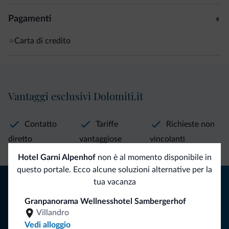
Pagamenti
Carta di credito
Vantaggi esclusivi Dolomiti.it
Contatto
Tariffe
Richieste non
diretto
vantaggiose
vincolanti
Hotel Garni Alpenhof
non è al momento disponibile in
questo portale. Ecco alcune soluzioni alternative per la
Consigli dalle Dolomiti
tua vacanza
Granpanorama Wellnesshotel Sambergerhof
Riceverai informazioni, offerte esclusive e news per la tua
Villandro
vacanza nelle Dolomiti.
Vedi alloggio