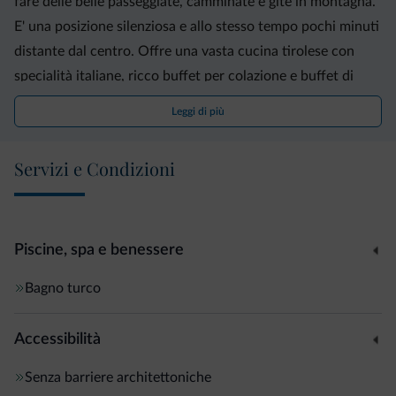
fare delle belle passeggiate, camminate e gite in montagna.
E' una posizione silenziosa e allo stesso tempo pochi minuti
distante dal centro. Offre una vasta cucina tirolese con
specialità italiane, ricco buffet per colazione e buffet di
insalata della nostra agricoltura e del nostro giardino
Leggi di più
biologico. Siamo lieti di ospitarLa e darLe il benvenuto nella
nostra casa.
Servizi e Condizioni
Piscine, spa e benessere
Bagno turco
Accessibilità
Senza barriere architettoniche