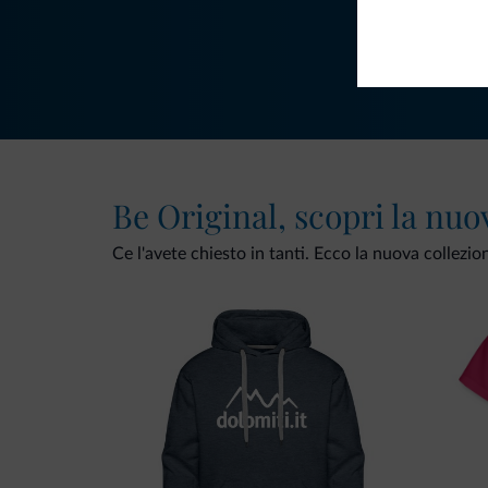
Be Original, scopri la nuo
Ce l'avete chiesto in tanti. Ecco la nuova collezio