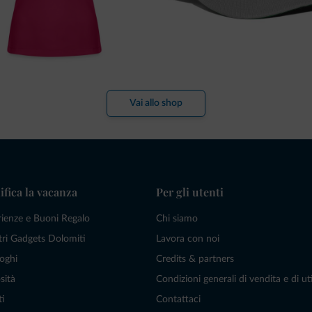
Vai allo shop
ifica la vacanza
Per gli utenti
rienze e Buoni Regalo
Chi siamo
tri Gadgets Dolomiti
Lavora con noi
oghi
Credits & partners
sità
Condizioni generali di vendita e di uti
ti
Contattaci