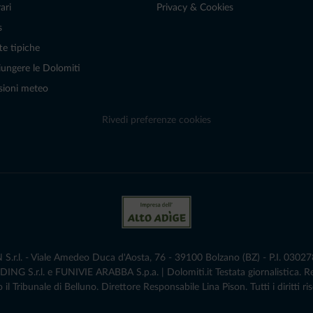
ari
Privacy & Cookies
s
te tipiche
ungere le Dolomiti
sioni meteo
Rivedi preferenze cookies
r.l. - Viale Amedeo Duca d'Aosta, 76 - 39100 Bolzano (BZ) - P.I. 0302786
G S.r.l. e FUNIVIE ARABBA S.p.a. | Dolomiti.it Testata giornalistica. 
 il Tribunale di Belluno.­ Direttore Responsabile Lina Pison. Tutti i diritti ris