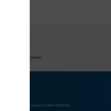
izia giornaliera
Richieste non vincolanti
iti
e e news per la tua vacanza nelle Dolomiti.