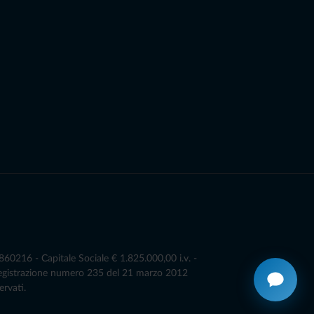
0216 - Capitale Sociale € 1.825.000,00 i.v. -
Registrazione numero 235 del 21 marzo 2012
ervati.