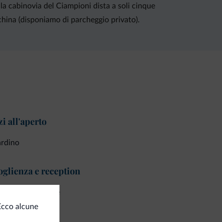
la cabinovia del Ciampioni dista a soli cinque
cchina (disponiamo di parcheggio privato).
i all'aperto
ardino
glienza e reception
ck in self service
Ecco alcune
izi di pulizia