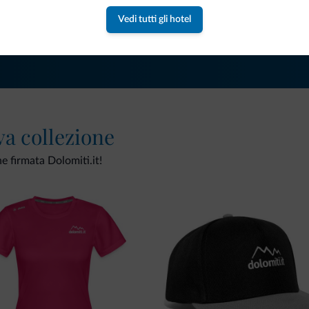
Vedi tutti gli hotel
va collezione
ne firmata Dolomiti.it!