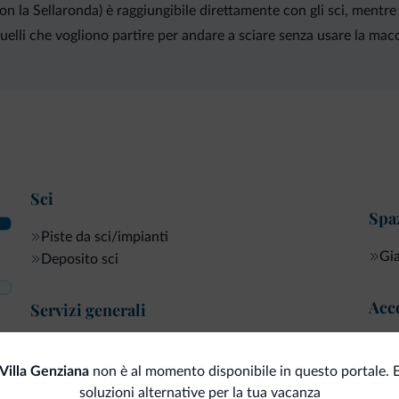
 la Sellaronda) è raggiungibile direttamente con gli sci, mentre 
 quelli che vogliono partire per andare a sciare senza usare la ma
Sci
Spaz
Piste da sci/impianti
Gi
Deposito sci
Acco
Servizi generali
Che
Cassetta di sicurezza
Struttura non fumatori
Villa Genziana
non è al momento disponibile in questo portale. 
Serv
soluzioni alternative per la tua vacanza