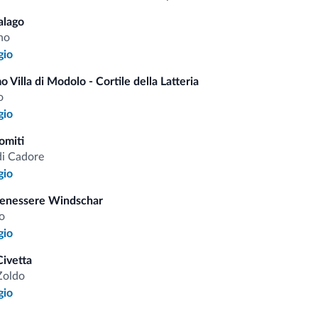
Internet
alago
Pul
no
Wi-Fi gratuito
gio
o Villa di Modolo - Cortile della Latteria
o
i.it
gio
omiti
di Cadore
Tariffe vantaggiose
gio
Benessere Windschar
o
gio
Consigli dalle Dolom
ivetta
Zoldo
gio
Riceverai informazioni, offerte esclusiv