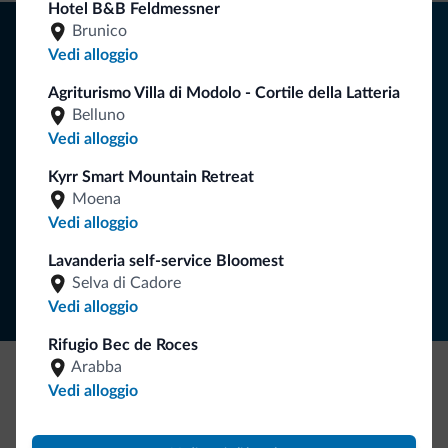
Hotel B&B Feldmessner
Consigli dalle Dolomiti
Brunico
Vedi alloggio
Riceverai informazioni, offerte esclusive e news per la tua
Agriturismo Villa di Modolo - Cortile della Latteria
vacanza nelle Dolomiti.
Belluno
Vedi alloggio
Kyrr Smart Mountain Retreat
ISCRIVITI ALLA NEWSLETTER
Moena
Vedi alloggio
Segui Dolomiti.it
Lavanderia self-service Bloomest
Selva di Cadore
Vedi alloggio
Rifugio Bec de Roces
Arabba
Vedi alloggio
Be Original, scopri la nuova collezione
Ce l'avete chiesto in tanti. Ecco la nuova collezione firmata