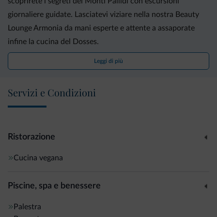
scoprirete i segreti dei Monti Pallidi con escursioni
giornaliere guidate. Lasciatevi viziare nella nostra Beauty
Lounge Armonia da mani esperte e attente a assaporate
infine la cucina del Dosses.
Leggi di più
Proposte top Forma e Benessere
- Spa ANIMA con sauna finlandese, bagno turco alle erbe,
Servizi e Condizioni
biosauna in maso contadino, grotta di ghiaccio e
idromassaggio Aurora
- Beauty Lounge ARMONIA, piscina all’aperto riscaldata
(30°C in estate, 32°C in inverno)
Ristorazione
- Reparto fitness con ginnastica, cardio e attrezzi
Cucina vegana
Proposte top Movimento e Attività
Piscine, spa e benessere
- Tutti i giorni fantastiche escursioni guidate
- Tutti i giorni programma bike professionale con la Scuola
Palestra