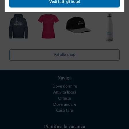
Dolomiti.it!
Vedi tutti gli hotel
Vai allo shop
Naviga
Dove dormire
Attività locali
Offerte
Dove andare
Cosa fare
Pianifica la vacanza