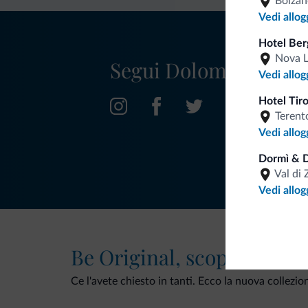
Bolzan
Vedi allog
Hotel Ber
Nova L
Segui Dolomiti.it
Vedi allog
Hotel Tir
Terent
Vedi allog
Dormì & D
Val di 
Vedi allog
Be Original, scopri la nuo
Ce l'avete chiesto in tanti. Ecco la nuova collezio