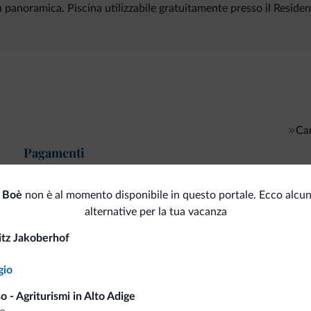
ta panoramica. Piscina utilizzabile gratuitamente presso il Resid
Car
Pagamenti
 Boè
non è al momento disponibile in questo portale. Ecco alcun
alternative per la tua vacanza
i.it
itz Jakoberhof
gio
Tariffe vantaggiose
o - Agriturismi in Alto Adige