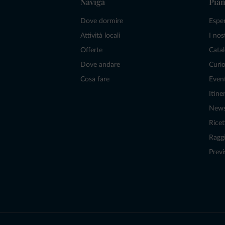
Naviga
Pian
Dove dormire
Espe
Attività locali
I nos
Offerte
Catal
Dove andare
Curio
Cosa fare
Even
Itiner
New
Ricet
Raggi
Previ