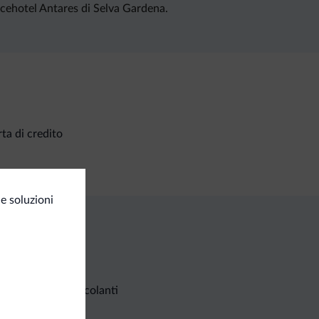
encehotel Antares di Selva Gardena.
ta di credito
e soluzioni
Richieste non vincolanti