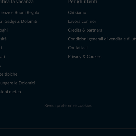
ifica la vacanza
Per gli utenti
rienze e Buoni Regalo
Chi siamo
tri Gadgets Dolomiti
Lavora con noi
oghi
Credits & partners
sità
Condizioni generali di vendita e di uti
ti
Contattaci
ari
Privacy & Cookies
s
te tipiche
ungere le Dolomiti
sioni meteo
Rivedi preferenze cookies