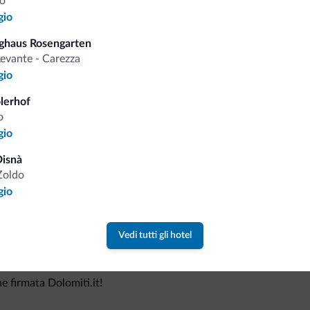
o
gio
ghaus Rosengarten
evante - Carezza
Consigli dalle Dolom
gio
olerhof
Riceverai informazioni, offerte esclusiv
o
gio
isnà
Zoldo
gio
Vedi tutti gli hotel
va collezione
ne firmata Dolomiti.it!