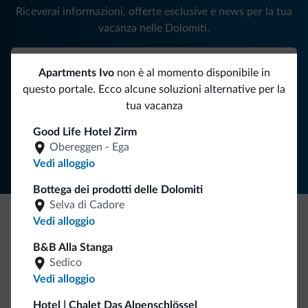
Riceverai informazioni, offerte esclusive e news per la tua
vacanza nelle Dolomiti.
Apartments Ivo
non è al momento disponibile in
ISCRIVITI ALLA NEWSLETTER
questo portale. Ecco alcune soluzioni alternative per la
tua vacanza
Segui Dolomiti.it
Good Life Hotel Zirm
Obereggen - Ega
Vedi alloggio
Bottega dei prodotti delle Dolomiti
Selva di Cadore
Vedi alloggio
Be Original, scopri la nuova collezione
B&B Alla Stanga
Ce l'avete chiesto in tanti. Ecco la nuova collezione firmata
Sedico
Dolomiti.it!
Vedi alloggio
Hotel | Chalet Das Alpenschlössel