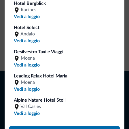
Hotel Bergblick
Dolomiti.it!
Racines
Vedi alloggio
Hotel Select
Andalo
Vedi alloggio
Desilvestro Taxi e Viaggi
Vai allo shop
Moena
Vedi alloggio
Leading Relax Hotel Maria
Naviga
Moena
Dove dormire
Vedi alloggio
Attività locali
Alpine Nature Hotel Stoll
Offerte
Dove andare
Val Casies
Cosa fare
Vedi alloggio
Pianifica la vacanza