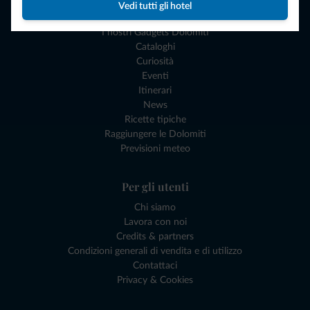
Vedi tutti gli hotel
Esperienze e Buoni Regalo
I nostri Gadgets Dolomiti
Cataloghi
Curiosità
Eventi
Itinerari
News
Ricette tipiche
Raggiungere le Dolomiti
Previsioni meteo
Per gli utenti
Chi siamo
Lavora con noi
Credits & partners
Condizioni generali di vendita e di utilizzo
Contattaci
Privacy & Cookies