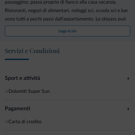
passeggino, passa proprio di fianco alla casa vacanza.
Ristoranti, negozi di alimentari, noleggi sci, scuola sci e bar
sono tutti a pochi passi dall'appartamento. Lo skipass può
essere prenotato tramite l'hotel skipass service. I nostri
Leggi di più
ospiti godono dell'Apartment4.holiday Quality Service.
Servizi e Condizioni
Sport e attività
Dolomiti Super Sun
Pagamenti
Carta di credito