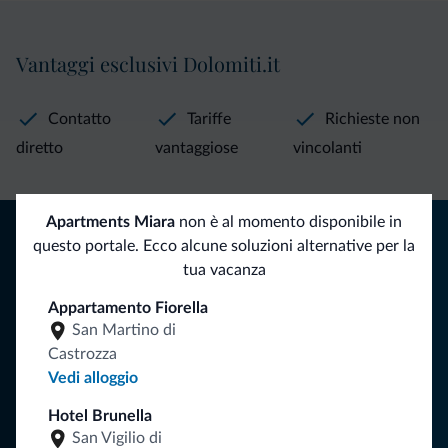
Vantaggi esclusivi Dolomiti.it
Contatto
Tariffe
Richieste non
diretto
vantaggiose
vincolanti
Apartments Miara
non è al momento disponibile in
Consigli dalle Dolomiti
questo portale. Ecco alcune soluzioni alternative per la
tua vacanza
Riceverai informazioni, offerte esclusive e news per la tua
vacanza nelle Dolomiti.
Appartamento Fiorella
San Martino di
Castrozza
Vedi alloggio
ISCRIVITI ALLA NEWSLETTER
Hotel Brunella
San Vigilio di