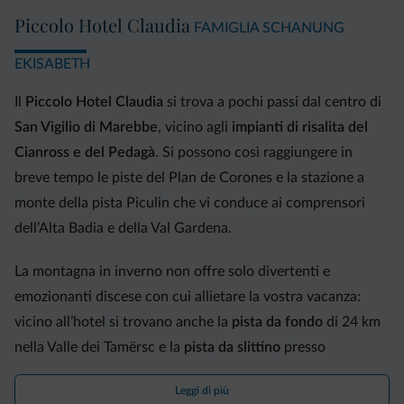
trasformato nei prodotti più caratteristici come il formaggio, il
Piccolo Hotel Claudia
FAMIGLIA SCHANUNG
burro e lo yogurt altoatesino. Il pane, ricavato dai grani locali, viene
sfornato in diverse varietà; mentre lo
Speck Alto Adige IGP
dei
EKISABETH
produttori autoctoni è il vero protagonista in tavola. L’accurata
scelta dei prodotti mira a valorizzare le
peculiarità del territorio
Il
Piccolo Hotel Claudia
si trova a pochi passi dal centro di
preparate secondo le usanze tramandate dalla tradizione ma con un
occhio alla modernità e all’innovazione.
San Vigilio di Marebbe
, vicino agli
impianti di risalita del
Cianross e del Pedagà
. Si possono così raggiungere in
breve tempo le piste del Plan de Corones e la stazione a
monte della pista Piculin che vi conduce ai comprensori
dell’Alta Badia e della Val Gardena.
La montagna in inverno non offre solo divertenti e
emozionanti discese con cui allietare la vostra vacanza:
vicino all’hotel si trovano anche la
pista da fondo
di 24 km
nella Valle dei Tamërsc e la
pista da slittino
presso
l’impianto del Cianross.
Leggi di più