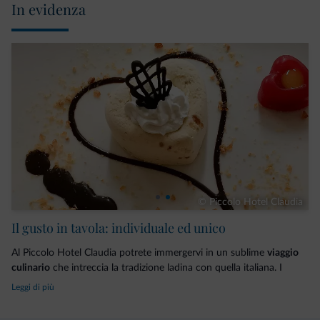
In evidenza
© Piccolo Hotel Claudia
Il gusto in tavola: individuale ed unico
Al Piccolo Hotel Claudia potrete immergervi in un sublime
viaggio
culinario
che intreccia la tradizione ladina con quella italiana. I
prodotti sono biologici e a km 0
, per la maggior parte provenienti
Leggi di più
dall’
orto di casa
e dai
produttori locali
. Come il
latte di mucca e di
capra
direttamente dai pascoli e dall’alpeggio che poi viene