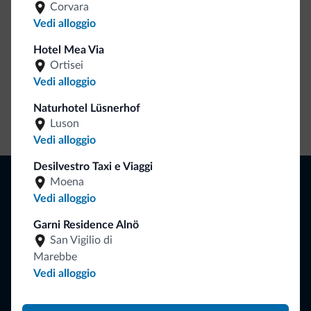
Corvara
Vedi alloggio
Hotel Mea Via
Ortisei
Vedi alloggio
Naturhotel Lüsnerhof
Vai allo shop
Luson
Vedi alloggio
Desilvestro Taxi e Viaggi
Naviga
Moena
Dove dormire
Vedi alloggio
Attività locali
Garni Residence Alnö
Offerte
San Vigilio di
Dove andare
Cosa fare
Marebbe
Vedi alloggio
Pianifica la vacanza