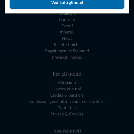
Esperienze e Buoni Regalo
Vedi tutti gli hotel
I nostri Gadgets Dolomiti
Cataloghi
Curiosità
Eventi
Itinerari
News
Ricette tipiche
Raggiungere le Dolomiti
Previsioni meteo
Per gli utenti
Chi siamo
Lavora con noi
Credits & partners
Condizioni generali di vendita e di utilizzo
Contattaci
Privacy & Cookies
Inserzionisti