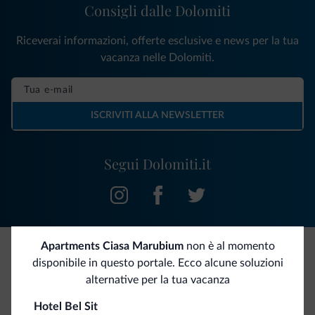
Consigli dalle Dolomiti
Riceverai informazioni, offerte esclusive e news per la tua
vacanza nelle Dolomiti.
ISCRIVITI ALLA NEWSLETTER
Segui Dolomiti.it
Apartments Ciasa Marubium
non è al momento
disponibile in questo portale. Ecco alcune soluzioni
Be Original, scopri la nuova collezione
alternative per la tua vacanza
Ce l'avete chiesto in tanti. Ecco la nuova collezione firmata
Hotel Bel Sit
Dolomiti.it!