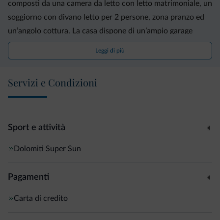
composti da una camera da letto con letto matrimoniale, un
soggiorno con divano letto per 2 persone, zona pranzo ed
un’angolo cottura. La casa dispone di un’ampio garage
sotterraneo, del deposito sci e del deposito scarponi
Leggi di più
riscaldato. La cucina è attrezzata con tutto ciò che serve
(piatti, pentole, posate, frigorifero, lavastoviglie , forno,
Servizi e Condizioni
ecc). Gli appartamenti sono dotati di tutta la biancheria
necessaria, televisione, telefono, cassaforte, free Wi-Fi. Se
necessario è disponibile l’uso della lavatrice e del ferro da
stiro nel locale lavanderia.
Sport e attività
Dolomiti Super Sun
Pagamenti
Carta di credito