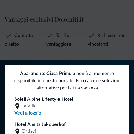
Vantaggi esclusivi Dolomiti.it
Contatto
Tariffe
Richieste non
diretto
vantaggiose
vincolanti
Consigli dalle Dolomiti
Apartments Ciasa Primula
non è al momento
disponibile in questo portale. Ecco alcune soluzioni
Riceverai informazioni, offerte esclusive e news per la tua
alternative per la tua vacanza
vacanza nelle Dolomiti.
Soleil Alpine Lifestyle Hotel
La Villa
Vedi alloggio
ISCRIVITI ALLA NEWSLETTER
Hotel Ansitz Jakoberhof
Ortisei