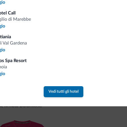
gio
tel Call
Consigli dalle Dolom
gilio di Marebbe
gio
Riceverai informazioni, offerte esclusiv
tiania
di Val Gardena
gio
os Spa Resort
moia
gio
Vedi tutti gli hotel
va collezione
ne firmata Dolomiti.it!