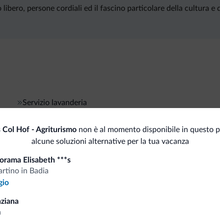
ibero, persone cordiali ed il fascino particolare della cultura e d
Servizio lavanderia
Col Hof - Agriturismo
non è al momento disponibile in questo p
alcune soluzioni alternative per la tua vacanza
i.it
orama Elisabeth ***s
rtino in Badia
Tariffe vantaggiose
gio
ziana
a