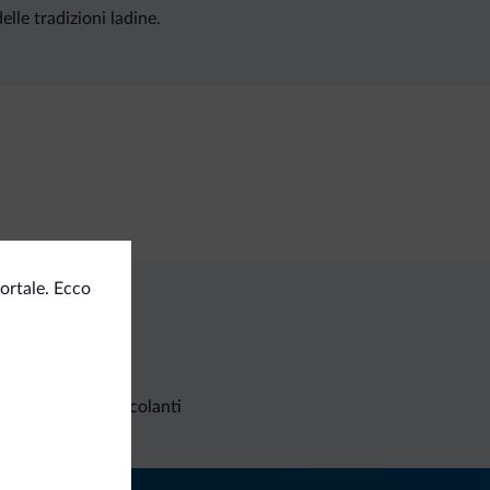
elle tradizioni ladine.
ortale. Ecco
Richieste non vincolanti