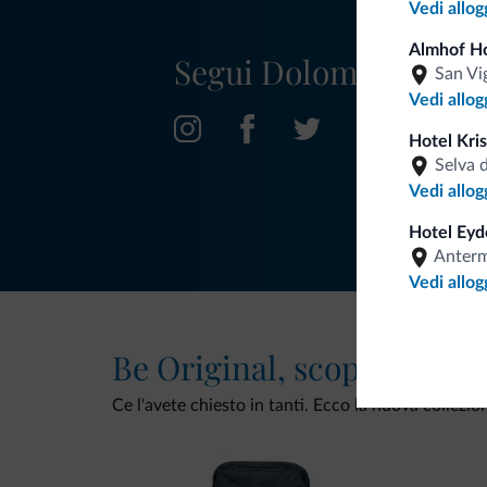
Vedi allog
Almhof Ho
Segui Dolomiti.it
San Vi
Vedi allog
Hotel Kris
Selva 
Vedi allog
Hotel Eyd
Anter
Vedi allog
Be Original, scopri la nuo
Ce l'avete chiesto in tanti. Ecco la nuova collezio