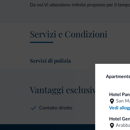
Da noi Vi attendono infinite proposte per il tempo l
Servizi e Condizioni
Servizi di pulizia
Apartments 
Vantaggi esclusivi Dolomit
Hotel Pan
San Ma
Contatto diretto
Vedi allog
Hotel Gen
Arabb