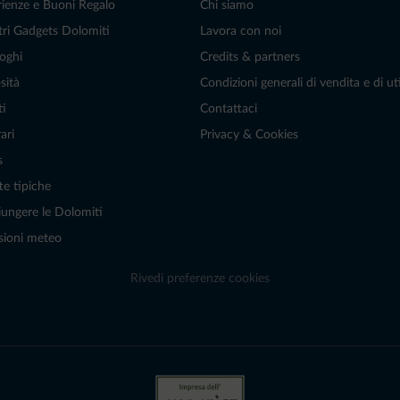
rienze e Buoni Regalo
Chi siamo
tri Gadgets Dolomiti
Lavora con noi
oghi
Credits & partners
sità
Condizioni generali di vendita e di uti
ti
Contattaci
ari
Privacy & Cookies
s
te tipiche
ungere le Dolomiti
sioni meteo
Rivedi preferenze cookies