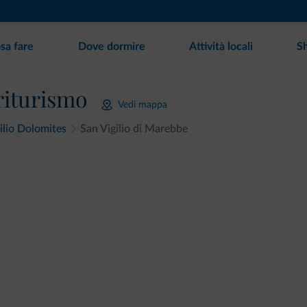
sa fare
Dove dormire
Attività locali
S
riturismo
Vedi mappa
ilio Dolomites
San Vigilio di Marebbe