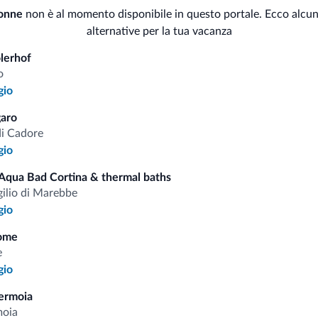
onne
non è al momento disponibile in questo portale. Ecco alcun
alternative per la tua vacanza
Sauna
Sci
olerhof
o
Animali
Dep
gio
aro
Animali ammessi
di Cadore
gio
Aqua Bad Cortina & thermal baths
i.it
gilio di Marebbe
gio
Tariffe vantaggiose
ome
e
gio
ermoia
moia