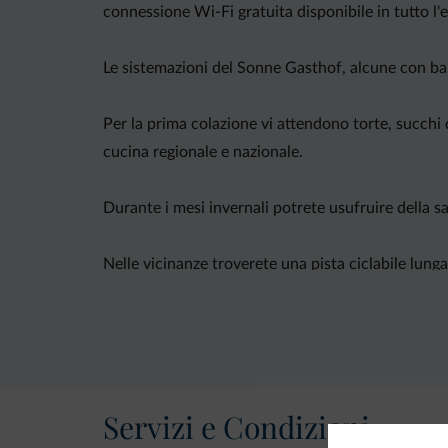
connessione Wi-Fi gratuita disponibile in tutto l'e
Le sistemazioni del Sonne Gasthof, alcune con bal
Per la prima colazione vi attendono torte, succhi di
cucina regionale e nazionale.
Durante i mesi invernali potrete usufruire della sa
Nelle vicinanze troverete una pista ciclabile lunga
5 km dalla popolare piscina pubblica di Riscone.
La struttura dista 3 minuti a piedi dalla stazion
Servizi e Condizioni