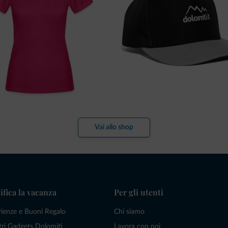
Vai allo shop
ifica la vacanza
Per gli utenti
rienze e Buoni Regalo
Chi siamo
tri Gadgets Dolomiti
Lavora con noi