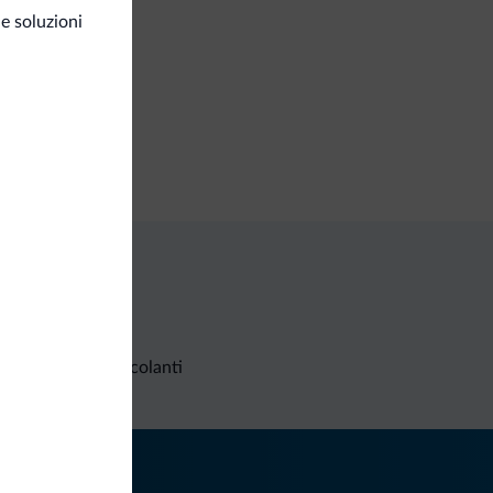
e soluzioni
osito sci
Richieste non vincolanti