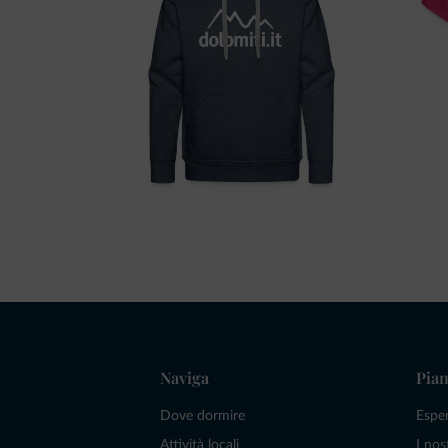
Naviga
Pian
Dove dormire
Espe
Attività locali
I nos