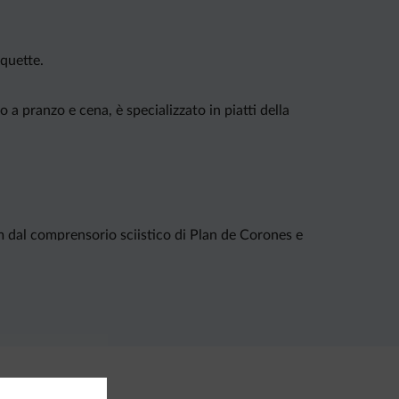
oquette.
o a pranzo e cena, è specializzato in piatti della
 km dal comprensorio sciistico di Plan de Corones e
uito.