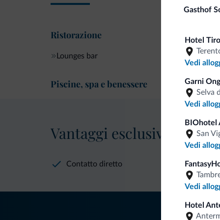
Gasthof S
Ristorazione
Hotel Tir
Terent
Lounges bar
Vedi allog
Garni Ong
Piscine, spa e benessere
Selva 
Vedi allog
BIOhotel 
Vantaggi esclusivi Dolomit
San Vi
Vedi allog
Contatto diretto
FantasyH
Tambr
Vedi allog
Hotel Ant
Anter