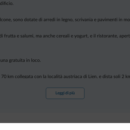
dificio.
cone, sono dotate di arredi in legno, scrivania e pavimenti in m
 frutta e salumi, ma anche cereali e yogurt, e il ristorante, apert
una gratuita in loco.
 70 km collegata con la località austriaca di Lien, e dista soli 2
Leggi di più
e di San Lorenzo di Sebato e comprende un parcheggio privato grat