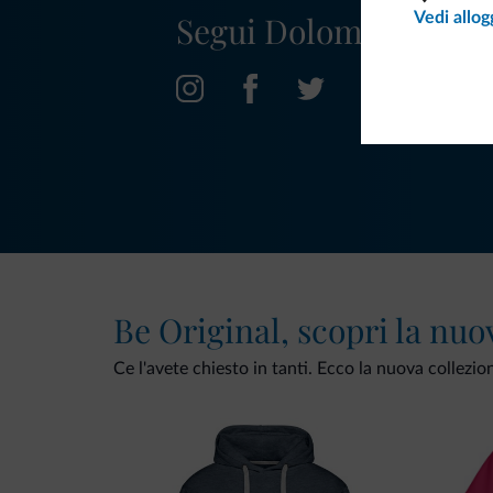
Segui Dolomiti.it
Vedi allog
Be Original, scopri la nuo
Ce l'avete chiesto in tanti. Ecco la nuova collezio