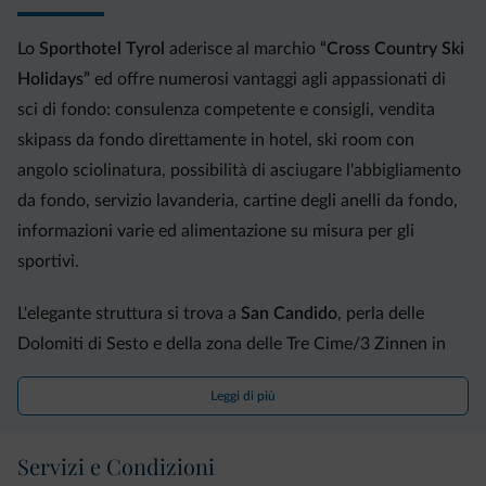
Trattamenti viso
Trattamento viso anti-age
Lo
Sporthotel Tyrol
aderisce al marchio
“Cross Country Ski
Viso luminoso e fresco, effetto tensore immediato, livellamento e
attenuazione delle rughe.
Holidays”
ed offre numerosi vantaggi agli appassionati di
60 min. - € 72,00
sci di fondo: consulenza competente e consigli, vendita
Trattamento idratante
skipass da fondo direttamente in hotel, ski room con
Un vero e proprio toccasana per le pelli secche.
60 min. - € 72,00
angolo sciolinatura, possibilità di asciugare l'abbigliamento
Trattamento per pelli sensibili
da fondo, servizio lavanderia, cartine degli anelli da fondo,
Diminuzione degli arrossamenti, forte azione decongestionante e
informazioni varie ed alimentazione su misura per gli
calmante, miglioramento visibile dei capillari superficiali.
60 min. - € 72,00
sportivi.
Trattamento ossigenante
Azione energetica a livello cellulare, grana cutanea più fine,
L'elegante struttura si trova a
San Candido
, perla delle
idratazione e colorito più omogenei.
Dolomiti di Sesto e della zona delle Tre Cime/3 Zinnen in
60 min. - € 72,00
Alta Pusteria. Situato in posizione centrale, l'ospitale hotel,
Massaggi
Massaggio rilassante
Leggi di più
circondato dal verde, è dunque ideale per vacanze estive
Tonificante e rigenerante per specifiche parti del corpo con
nella zona delle
Tre Cime nelle Dolomiti
all'insegna di
movimenti delicati e ritmici.
Servizi e Condizioni
attività sportive come il trekking, mountain-bike, pesca,
50 min. - € 55,00 / 25 min. - € 32,00