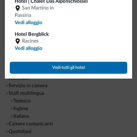
Deposito sci
Hotel | Chalet Das Alpenschlössel
San Martino in
Dolomiti Superski
<500 m
Passiria
Vedi alloggio
Sport e attività
Hotel Bergblick
Percorsi trekking
Racines
Vedi alloggio
Servizi generali
Vedi tutti gli hotel
Bancomat/ATM
Ascensori
Servizio in camera
Staff multilingua
Tedesco
Inglese
Italiano
Camere comunicanti
Quotidiani