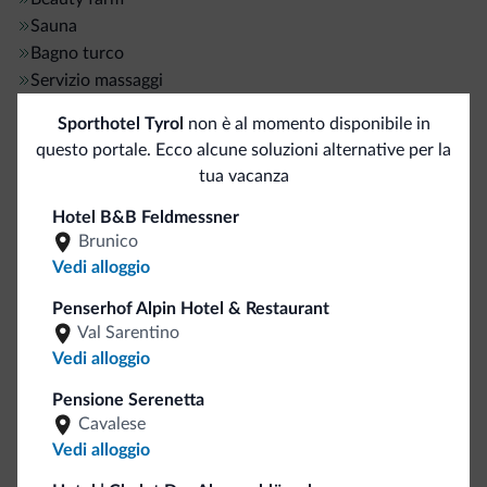
Sauna
Bagno turco
Servizio massaggi
Sporthotel Tyrol
non è al momento disponibile in
Animali
questo portale. Ecco alcune soluzioni alternative per la
tua vacanza
Animali ammessi
Taglia piccola
Hotel B&B Feldmessner
Brunico
Taglia media
Vedi alloggio
Trasporti
Penserhof Alpin Hotel & Restaurant
Val Sarentino
Navetta aeroportuale
Vedi alloggio
Pensione Serenetta
Sci
Cavalese
Vedi alloggio
Piste da sci/impianti
<500 m