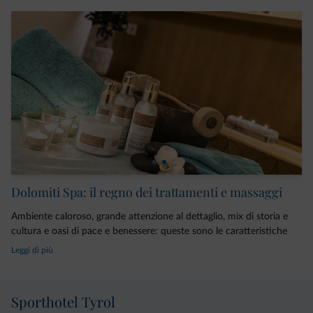
delle Tre Cime nelle Dolomiti e ritrova nuove energie lungo il
percorso Kneipp. Un’ampia scelta di massaggi e trattamenti
ridonano nuovo splendore e tonicità a viso e corpo.
Dolomiti Spa: il regno dei trattamenti e massaggi
Ambiente caloroso, grande attenzione al dettaglio, mix di storia e
cultura e oasi di pace e benessere: queste sono le caratteristiche
che contraddistinguono e rendono unico lo Sporthotel Tyrol. Un
Leggi di più
luogo di serenità immerso nella natura che si prende cura del
benessere dei propri ospiti. La Dolomiti Spa con i suoi innumerevoli
trattamenti e massaggi è perfetta per evadere dallo stress
Sporthotel Tyrol
quotidiano ed abbandonarsi al puro piacere.