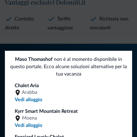
Vantaggi esclusivi Dolomiti.it
Contatto
Tariffe
Richieste non
diretto
vantaggiose
vincolanti
Consigli dalle Dolomiti
Maso Thomashof
non è al momento disponibile in
Riceverai informazioni, offerte esclusive e news per la tua
questo portale. Ecco alcune soluzioni alternative per la
vacanza nelle Dolomiti.
tua vacanza
Chalet Aria
Arabba
ISCRIVITI ALLA NEWSLETTER
Vedi alloggio
Kyrr Smart Mountain Retreat
Segui Dolomiti.it
Moena
Vedi alloggio