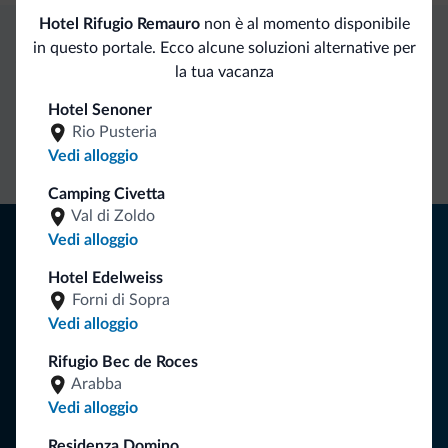
Hotel Rifugio Remauro
non è al momento disponibile
in questo portale. Ecco alcune soluzioni alternative per
Vantaggi esclusivi Dolomiti.it
la tua vacanza
Hotel Senoner
Contatto
Tariffe
Richieste non
Rio Pusteria
diretto
vantaggiose
vincolanti
Vedi alloggio
Camping Civetta
Val di Zoldo
Consigli dalle Dolomiti
Vedi alloggio
Riceverai informazioni, offerte esclusive e news per la tua
Hotel Edelweiss
Forni di Sopra
vacanza nelle Dolomiti.
Vedi alloggio
Rifugio Bec de Roces
Arabba
ISCRIVITI ALLA NEWSLETTER
Vedi alloggio
Residenza Domino