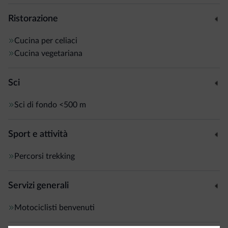
Ristorazione
Cucina per celiaci
Cucina vegetariana
Sci
Sci di fondo
<500 m
Sport e attività
Percorsi trekking
Servizi generali
Motociclisti benvenuti