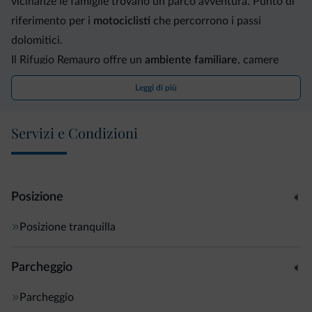
vicinanze le famiglie trovano un parco avventura. Punto di
riferimento per i
motociclisti
che percorrono i passi
dolomitici.
Il Rifugio Remauro offre un
ambiente familiare
, camere
matrimoniali e triple con bagno privato, terrazzo e TV-sat.
Leggi di più
Camere per escursionisti (da 2 a 6 persone) con servizi al
piano. Al ristorante, gestito dai proprietari, gusterete piatti
Servizi e Condizioni
della
cucina tipica cadorina
: selvaggina, pastin, gnocchi alla
ricotta e burro fuso, risotto ai funghi.
Posizione
Posizione tranquilla
Parcheggio
Parcheggio