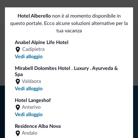
Cassetta di sicurezza
Hotel Alberello
non è al momento disponibile in
questo portale. Ecco alcune soluzioni alternative per la
tua vacanza
Vantaggi esclusivi Dolomiti.it
Anabel Alpine Life Hotel
Cadipietra
Vedi alloggio
Contatto
Tariffe
Richieste non
Mirabell Dolomites Hotel . Luxury . Ayurveda &
diretto
vantaggiose
vincolanti
Spa
Valdaora
Vedi alloggio
Consigli dalle Dolomiti
Hotel Langeshof
Anterivo
Riceverai informazioni, offerte esclusive e news per la tua
Vedi alloggio
vacanza nelle Dolomiti.
Residence Alba Nova
Andalo