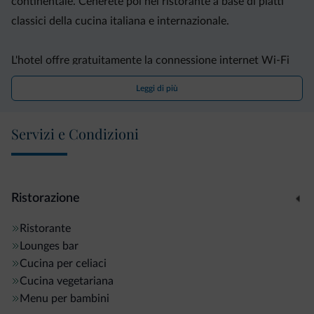
continentale. Cenerete poi nel ristorante a base di piatti
classici della cucina italiana e internazionale.
L'hotel offre gratuitamente la connessione internet Wi-Fi
nella hall e il parcheggio. Potrete inoltre rilassarvi sulla
Leggi di più
terrazza solarium.
Servizi e Condizioni
Il Parco Grotta Cascata del Varone si trova a 100 metri
dall'Hotel Alberello, mentre Limone sul Garda è
raggiungibile in soli 20 minuti d'auto.
Ristorazione
Ristorante
Lounges bar
Cucina per celiaci
Cucina vegetariana
Menu per bambini