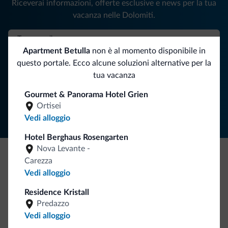
Riceverai informazioni, offerte esclusive e news per la tua
vacanza nelle Dolomiti.
Apartment Betulla
non è al momento disponibile in
ISCRIVITI ALLA NEWSLETTER
questo portale. Ecco alcune soluzioni alternative per la
tua vacanza
Segui Dolomiti.it
Gourmet & Panorama Hotel Grien
Ortisei
Vedi alloggio
Hotel Berghaus Rosengarten
Nova Levante -
Carezza
Be Original, scopri la nuova collezione
Vedi alloggio
Ce l'avete chiesto in tanti. Ecco la nuova collezione firmata
Residence Kristall
Dolomiti.it!
Predazzo
Vedi alloggio