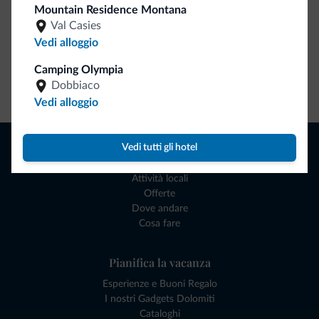
Mountain Residence Montana
Val Casies
Vedi alloggio
Camping Olympia
Dobbiaco
Vai allo shop
Vedi alloggio
Naviga
Vedi tutti gli hotel
Dove dormire
Attività locali
Offerte
Dove andare
Cosa fare
Pianifica la vacanza
Esperienze e Buoni Regalo
I nostri Gadgets Dolomiti
Cataloghi