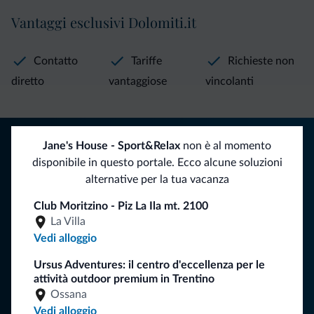
Vantaggi esclusivi Dolomiti.it
Contatto
Tariffe
Richieste non
diretto
vantaggiose
vincolanti
Consigli dalle Dolomiti
Jane's House - Sport&Relax
non è al momento
disponibile in questo portale. Ecco alcune soluzioni
Riceverai informazioni, offerte esclusive e news per la tua
alternative per la tua vacanza
vacanza nelle Dolomiti.
Club Moritzino - Piz La Ila mt. 2100
La Villa
Vedi alloggio
ISCRIVITI ALLA NEWSLETTER
Ursus Adventures: il centro d'eccellenza per le
attività outdoor premium in Trentino
Segui Dolomiti.it
Ossana
Vedi alloggio