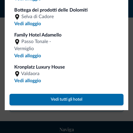
Bottega dei prodotti delle Dolomiti
Selva di Cadore
Vedi alloggio
Be Original, scopri la nuova collezione
Family Hotel Adamello
Passo Tonale -
Ce l'avete chiesto in tanti. Ecco la nuova collezione firmata
Vermiglio
Dolomiti.it!
Vedi alloggio
Kronplatz Luxury House
Valdaora
Vedi alloggio
Vedi tutti gli hotel
Vai allo shop
Naviga