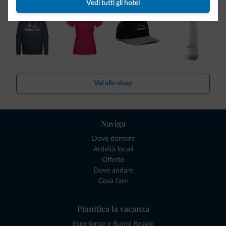
Vedi tutti gli hotel
Vai allo shop
Naviga
Dove dormire
Attività locali
Offerte
Dove andare
Cosa fare
Pianifica la vacanza
Esperienze e Buoni Regalo