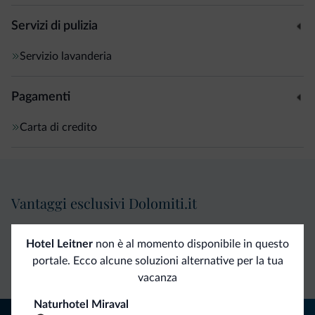
Servizi di pulizia
Servizio lavanderia
Pagamenti
Carta di credito
Vantaggi esclusivi Dolomiti.it
Contatto
Tariffe
Richieste non
Hotel Leitner
non è al momento disponibile in questo
portale. Ecco alcune soluzioni alternative per la tua
diretto
vantaggiose
vincolanti
vacanza
Naturhotel Miraval