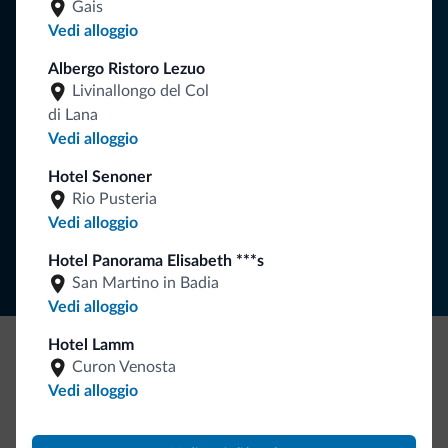
Consigli dalle Dolomiti
Gais
Vedi alloggio
Riceverai informazioni, offerte esclusive e news per la tua
Albergo Ristoro Lezuo
vacanza nelle Dolomiti.
Livinallongo del Col
di Lana
Vedi alloggio
ISCRIVITI ALLA NEWSLETTER
Hotel Senoner
Rio Pusteria
Segui Dolomiti.it
Vedi alloggio
Hotel Panorama Elisabeth ***s
San Martino in Badia
Vedi alloggio
Hotel Lamm
Curon Venosta
Be Original, scopri la nuova collezione
Vedi alloggio
Ce l'avete chiesto in tanti. Ecco la nuova collezione firmata
Dolomiti.it!